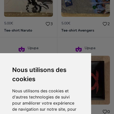
5.00€
5.00€
3
2
Tee-shirt Naruto
Tee-shirt Avengers
Upupa
Upupa
Nous utilisons des
cookies
Nous utilisons des cookies et
d'autres technologies de suivi
pour améliorer votre expérience
de navigation sur notre site, pour
5.00€
8.00€
0
0