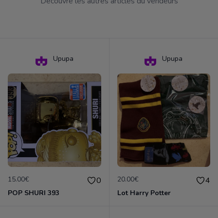
Découvre les autres articles du vendeurs
Upupa
Upupa
15.00€
20.00€
0
4
POP SHURI 393
Lot Harry Potter