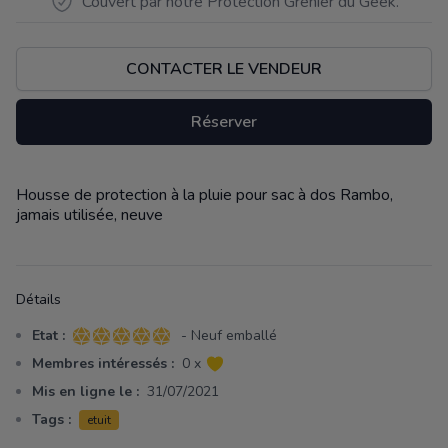
Couvert par notre Protection Grenier du Geek.
CONTACTER LE VENDEUR
Réserver
Housse de protection à la pluie pour sac à dos Rambo,
Description
jamais utilisée, neuve
Détails
Etat :
- Neuf emballé
5 sur 5 étoiles
Membres intéressés :
0 x
Mis en ligne le :
31/07/2021
Tags :
etuit