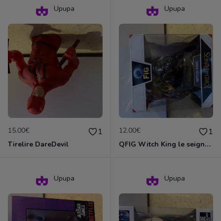
Upupa
Upupa
15.00€
12.00€
1
1
Tirelire DareDevil
QFIG Witch King le seigneur des anneaux
Upupa
Upupa