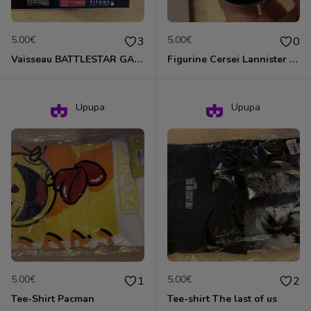
5.00€
5.00€
3
0
Vaisseau BATTLESTAR GALACTICA
Figurine Cersei Lannister de GOT
Upupa
Upupa
5.00€
5.00€
1
2
Tee-Shirt Pacman
Tee-shirt The last of us