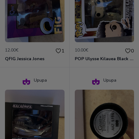
12.00€
10.00€
1
0
QFIG Jessica Jones
POP Ulysse Kilauea Black Panther 387
Upupa
Upupa