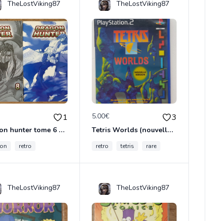
TheLostViking87
TheLostViking87
€
5.00€
1
3
Dragon hunter tome 6 et 8
Tetris Worlds (nouvelle édition)
gon
retro
retro
tetris
rare
TheLostViking87
TheLostViking87