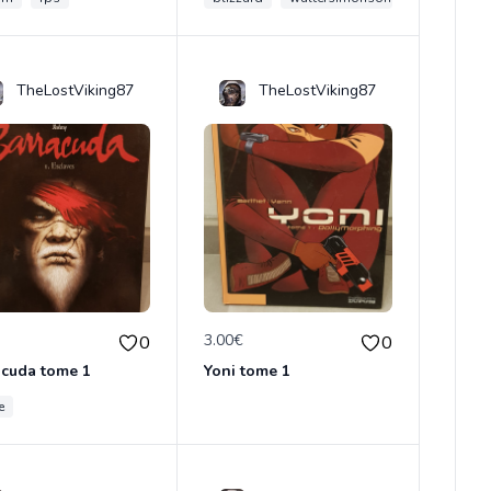
TheLostViking87
TheLostViking87
€
3.00€
0
0
acuda tome 1
Yoni tome 1
e