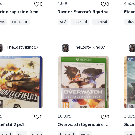
€
4.50€
4.50
0
0
Figurine capitaine America
Raynor Starcraft figurine
vel
collector
sc2
blizzard
starcraft
bliz
TheLostViking87
TheLostViking87
€
10.00€
3.00
0
0
lefield 2 ps2
Overwatch légendaire édition
Soco
lefield
cod
guerre
blizzard
wow
soc