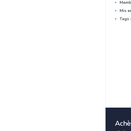
Membr
Mis en
Tags :
Achèt