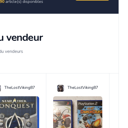
90
article(s) disponibles
du vendeur
 du vendeurs
TheLostViking87
TheLostViking87