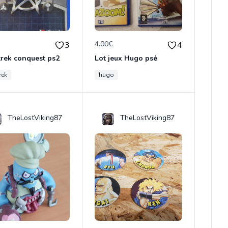
€
4.00€
3
4
trek conquest ps2
Lot jeux Hugo psé
rek
hugo
TheLostViking87
TheLostViking87