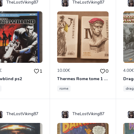
TheLostViking87
TheLostViking87
€
10.00€
4.00
1
0
wblind ps2
Thermes Rome tome 1 à 4
rome
dra
TheLostViking87
TheLostViking87