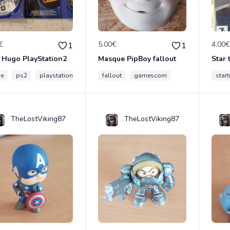
€
5.00€
4.00
1
1
 Hugo PlayStation2
Masque PipBoy fallout
Star 
ne
ps2
playstation
retro
fallout
gamescom
start
TheLostViking87
TheLostViking87