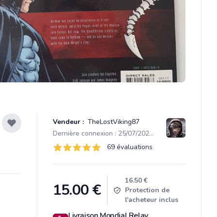
Vendeur :
TheLostViking87
Dernière connexion : 25/07/2026 12:38
Évaluations
69 évaluations
69 sur 5 étoiles
Product information
16.50 €
15.00
€
Protection de
l'acheteur inclus
Livraison Mondial Relay