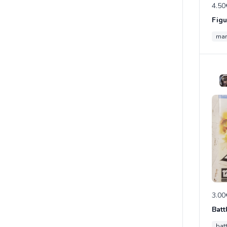
4.50
mar
3.00
Batt
batt