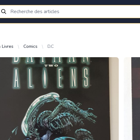
 Livres
Comics
D.C