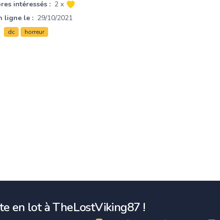
es intéressés :
2 x
 ligne le :
29/10/2021
dc
horreur
e en lot à TheLostViking87 !