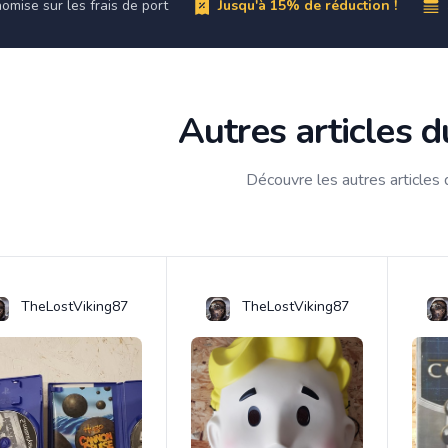
omise sur les frais de port
Jusqu'à 15% de réduction !
Autres articles 
Découvre les autres articles
TheLostViking87
TheLostViking87