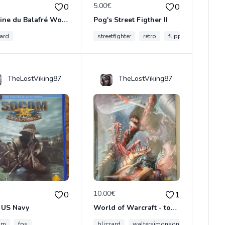
€
5.00€
0
0
Figurine du Balafré WoW
Pog's Street Figther II
zard
streetfighter
retro
flippo
TheLostViking87
TheLostViking87
€
10.00€
0
1
 US Navy
World of Warcraft - tome 5 Face à face
om
fps
blizzard
waltersimonson