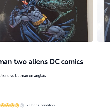
man two aliens DC comics
aliens vs batman en anglais
tion
- Bonne condition
4 sur 5 étoiles