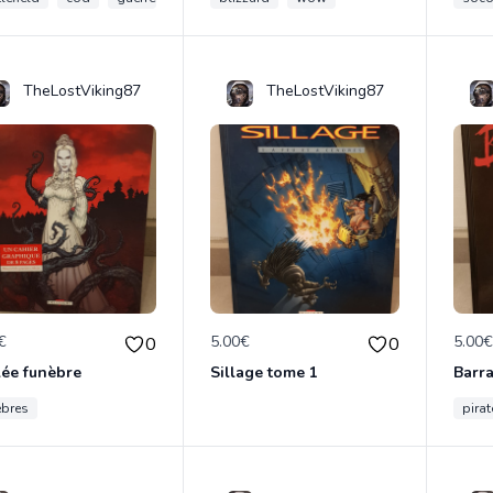
TheLostViking87
TheLostViking87
€
5.00€
5.00
0
0
lée funèbre
Sillage tome 1
Barr
ebres
pirat