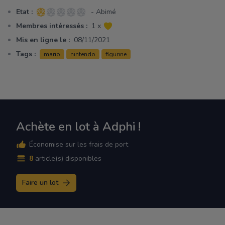
Etat :
- Abimé
1 sur 5 étoiles
Membres intéressés :
1 x
Mis en ligne le :
08/11/2021
Tags :
mario
nintendo
figurine
Achète en lot à Adphi !
Économise sur les frais de port
8
article(s) disponibles
Faire un lot