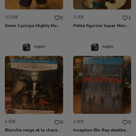
10.00€
3.00€
0
1
Xmen Cyclope Mighty Muggs
Petite figurine Super Mario 3 Nintendo
Adphi
Adphi
4.00€
4.00€
0
0
Blanche neige et le chasseur Blu Ray version longue
Inception Blu Ray steelbook Ultimate Edition