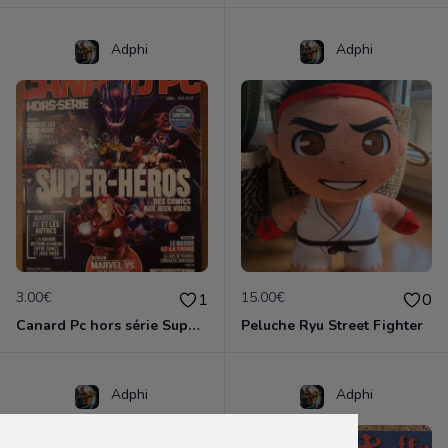
Adphi
Adphi
3.00€
15.00€
1
0
Canard Pc hors série Super héros
Peluche Ryu Street Fighter
Adphi
Adphi