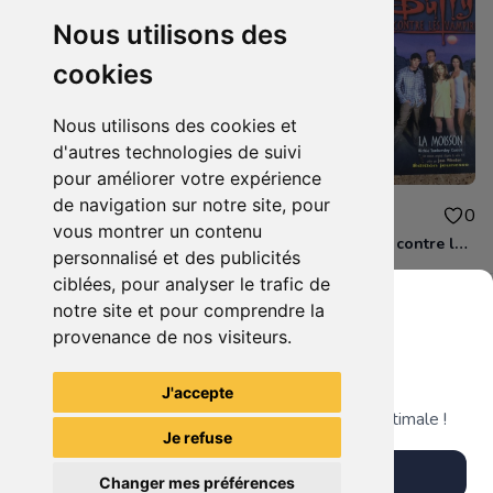
Nous utilisons des
cookies
Nous utilisons des cookies et
d'autres technologies de suivi
pour améliorer votre expérience
de navigation sur notre site, pour
4.00€
5.00€
3
0
vous montrer un contenu
Monster High Skulltimate Roller Maze jeu Nintendo DS
Lot de livre Buffy contre les vampires
personnalisé et des publicités
ciblées, pour analyser le trafic de
notre site et pour comprendre la
provenance de nos visiteurs.
Grenier du Geek
Voir tous les articles du vendeur
J'accepte
Télécharge notre app pour une expérience optimale !
Je refuse
Télécharger l'app
Changer mes préférences