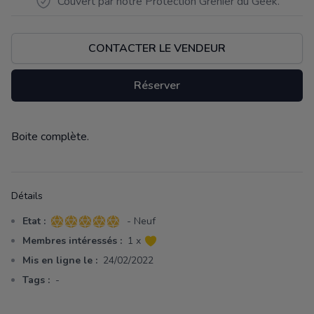
Couvert par notre Protection Grenier du Geek.
CONTACTER LE VENDEUR
Réserver
Boite complète.
Description
Détails
Etat :
- Neuf
5 sur 5 étoiles
Membres intéressés :
1 x
Mis en ligne le :
24/02/2022
Tags :
-