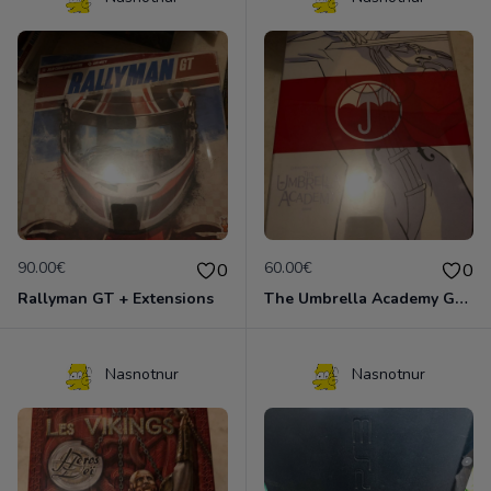
90.00€
60.00€
0
0
Rallyman GT + Extensions
The Umbrella Academy Game Edition Collector VO
Nasnotnur
Nasnotnur