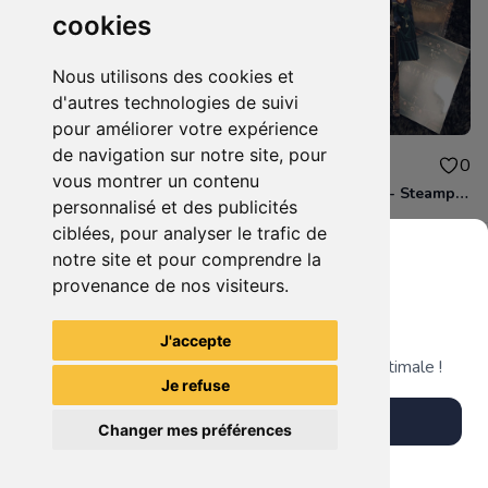
cookies
Nous utilisons des cookies et
d'autres technologies de suivi
pour améliorer votre expérience
de navigation sur notre site, pour
61.00€
35.00€
0
0
vous montrer un contenu
Wii Mini Rouge + 2 Manettes + 3 JV
Abstract Donjon - Steampunk
personnalisé et des publicités
ciblées, pour analyser le trafic de
notre site et pour comprendre la
provenance de nos visiteurs.
Grenier du Geek
Voir tous les articles du vendeur
J'accepte
Télécharge notre app pour une expérience optimale !
Je refuse
Télécharger l'app
Changer mes préférences
Plus tard