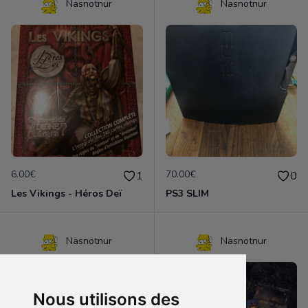
Nasnotnur
Nasnotnur
6.00€
70.00€
1
0
Les Vikings - Héros Deï
PS3 SLIM
Nasnotnur
Nasnotnur
Nous utilisons des