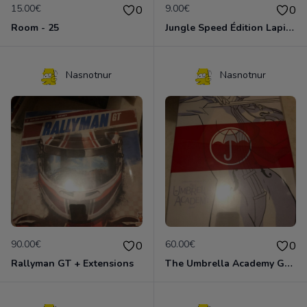
15.00€
9.00€
0
0
Room - 25
Jungle Speed Édition Lapin Crétin
Nasnotnur
Nasnotnur
90.00€
60.00€
0
0
Rallyman GT + Extensions
The Umbrella Academy Game Edition Collector VO