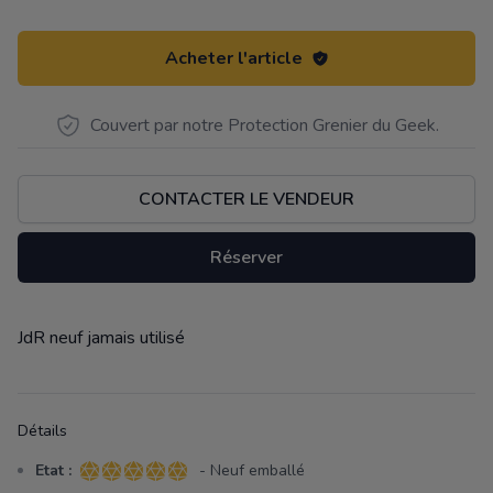
Acheter l'article
Couvert par notre Protection Grenier du Geek.
CONTACTER LE VENDEUR
Réserver
JdR neuf jamais utilisé
Description
Détails
Etat :
- Neuf emballé
5 sur 5 étoiles