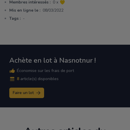
Membres intéressés :
0 x
Mis en ligne le :
08/03/2022
Tags :
-
Achète en lot à Nasnotnur !
Économise sur les frais de port
8
article(s) disponibles
Faire un lot