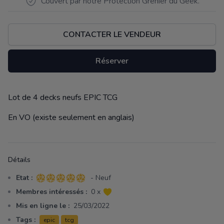
Couvert par notre Protection Grenier du Geek.
CONTACTER LE VENDEUR
Réserver
Lot de 4 decks neufs EPIC TCG
Description
En VO (existe seulement en anglais)
Détails
Etat :
- Neuf
5 sur 5 étoiles
Membres intéressés :
0 x
Mis en ligne le :
25/03/2022
Tags :
epic
tcg