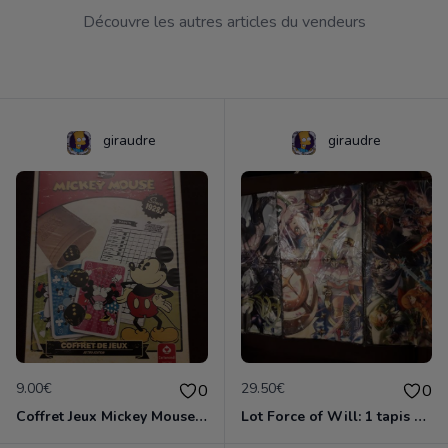
Découvre les autres articles du vendeurs
giraudre
giraudre
9.00€
29.50€
0
0
Coffret Jeux Mickey Mouse Retro Edition
Lot Force of Will: 1 tapis + 6 boosters + 1 sac en toile