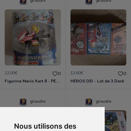
giraudre
giraudre
12.00€
12.60€
0
0
Figurine Mario Kart 8 - PEACH
HEROS DEI - Lot de 3 Deck
giraudre
giraudre
Nous utilisons des