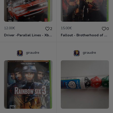
12.00€
15.00€
2
0
Driver -Parallel Lines - Xbox
Fallout - Brotherhood of Steel
giraudre
giraudre