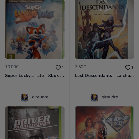
10.00€
7.50€
1
1
Super Lucky's Tale - Xbox One - Neuf sous blister
Last Descendants - La chute des dieux
giraudre
giraudre