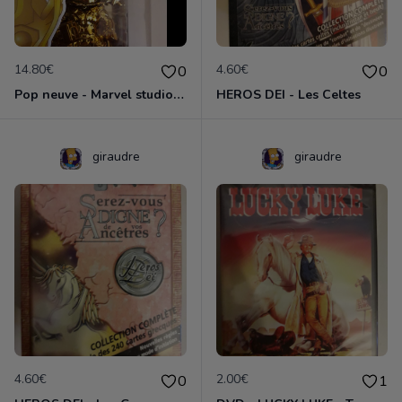
14.80€
4.60€
0
0
Pop neuve - Marvel studios THOR doré
HEROS DEI - Les Celtes
giraudre
giraudre
4.60€
2.00€
0
1