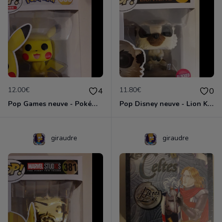
12.00€
11.80€
4
0
Pop Games neuve - Pokémon PIKACHU 353
Pop Disney neuve - Lion King TIMON Flocked 549
giraudre
giraudre