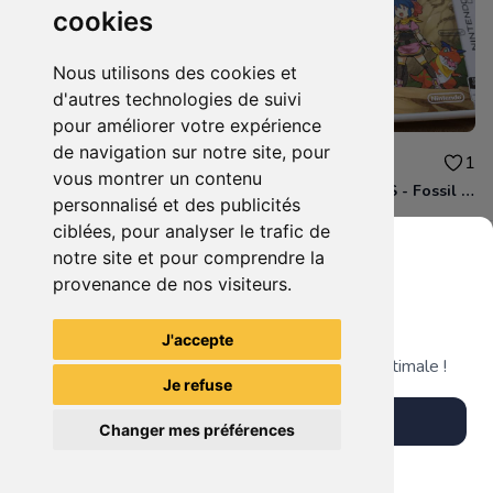
cookies
Nous utilisons des cookies et
d'autres technologies de suivi
pour améliorer votre expérience
de navigation sur notre site, pour
16.80€
4.70€
0
1
vous montrer un contenu
Case - Pochette protection Switch Animal Crossing
Jeu Nintendo 3DS - Fossil Fighters Frontier - Neuf Sous Blister
personnalisé et des publicités
ciblées, pour analyser le trafic de
notre site et pour comprendre la
provenance de nos visiteurs.
Grenier du Geek
Voir tous les articles du vendeur
J'accepte
Télécharge notre app pour une expérience optimale !
Je refuse
Télécharger l'app
Changer mes préférences
Plus tard