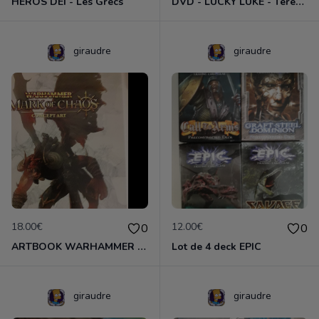
HEROS DEI - Les Grecs
DVD - LUCKY LUKE - Terence Hill
giraudre
giraudre
18.00€
12.00€
0
0
ARTBOOK WARHAMMER MARK OF CHAOS VF
Lot de 4 deck EPIC
giraudre
giraudre