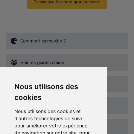
Commence à vendre gratuitement !
Comment ça marche ?
Voir les guides d'aide
Termes et Conditions
Nous utilisons des
cookies
Politique de confidentialité
Nous utilisons des cookies et
d'autres technologies de suivi
pour améliorer votre expérience
Politique de securité
de navigation sur notre site, pour