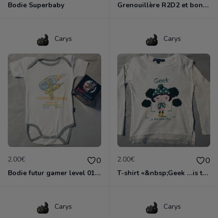
Bodie Superbaby
Grenouillère R2D2 et bonnet
Carys
Carys
2.00€
2.00€
0
0
Bodie futur gamer level 01Babygeek
T-shirt «&nbsp;Geek …is the new chic&nbsp;» 4 ans
Carys
Carys