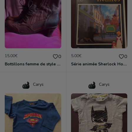
15.00€
5.00€
0
0
Bottillons femme de style victorien
Série animée Sherlock Holmes vol.1 ( 6 épisodes)
Carys
Carys