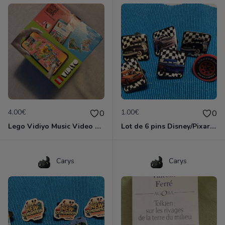
4.00€
1.00€
0
0
Lego Vidiyo Music Video Maker 43105
Lot de 6 pins Disney/Pixar «Cars »
Carys
Carys