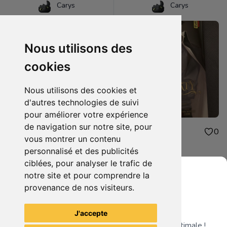
Carys
Carys
Nous utilisons des
cookies
Nous utilisons des cookies et
d'autres technologies de suivi
pour améliorer votre expérience
de navigation sur notre site, pour
7.00€
4.00€
2
0
vous montrer un contenu
Colossus Arena
Moriarty vol. 7
personnalisé et des publicités
ciblées, pour analyser le trafic de
notre site et pour comprendre la
provenance de nos visiteurs.
Grenier du Geek
Voir tous les articles du vendeur
J'accepte
Télécharge notre app pour une expérience optimale !