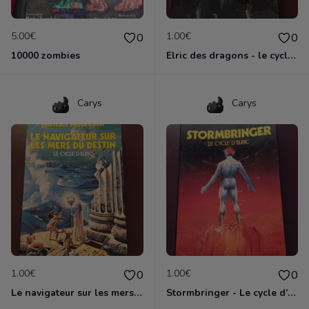
5.00€
1.00€
0
0
10000 zombies
Elric des dragons - le cycle d’Elric
Carys
Carys
1.00€
1.00€
0
0
Le navigateur sur les mers du destin - le cycle d’Elric
Stormbringer - Le cycle d’Elric