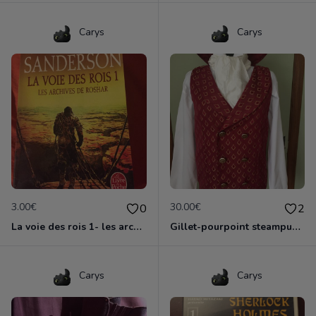
Carys
Carys
3.00€
30.00€
0
2
La voie des rois 1- les archives de Roshar- Brandon Sanderson
Gillet-pourpoint steampunk victorien - taille L
Carys
Carys