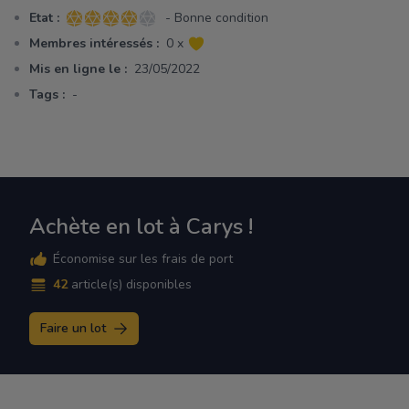
Etat :
- Bonne condition
4 sur 5 étoiles
Membres intéressés :
0 x
Mis en ligne le :
23/05/2022
Tags :
-
Achète en lot à Carys !
Économise sur les frais de port
42
article(s) disponibles
Faire un lot