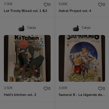
7.00€
5.00€
0
0
Lot Trinity Blood vol. 1 &2
Astral Project vol. 4
Carys
Carys
3.50€
3.00€
0
0
Hell's kitchen vol. 2
Samuraï 8 - La légende de Hachimaru- vol. 1