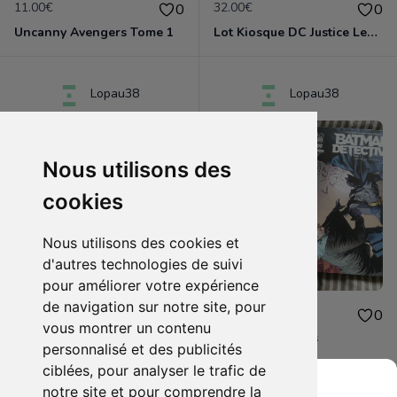
11.00€
32.00€
0
0
Uncanny Avengers Tome 1
Lot Kiosque DC Justice League Rebirth
Lopau38
Lopau38
Nous utilisons des
cookies
Nous utilisons des cookies et
d'autres technologies de suivi
pour améliorer votre expérience
de navigation sur notre site, pour
11.00€
15.00€
2
0
vous montrer un contenu
Immortal Hulk Tome 1
Lot Urban comics
personnalisé et des publicités
ciblées, pour analyser le trafic de
notre site et pour comprendre la