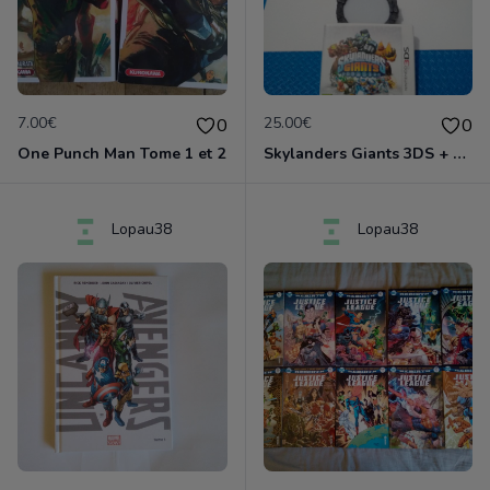
7.00€
25.00€
0
0
One Punch Man Tome 1 et 2
Skylanders Giants 3DS + figurines
Lopau38
Lopau38