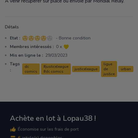
A venir récupérer sur place ou envoie par Mondial Relay.
Détails
Etat :
- Bonne condition
4 sur 5 étoiles
Membres intéressés :
0 x
Mis en ligne le :
29/03/2023
Tags
ligue
dc
#justiceleague
justiceleague
de
urban
:
comics
#dc comics
justice
Achète en lot à Lopau38 !
Économise sur les frais de port
6
article(s) disponibles