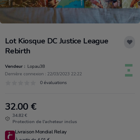
Lot Kiosque DC Justice League
Rebirth
Vendeur :
Lopau38
Dernière connexion : 22/03/2023 22:22
Évaluations
0 évaluations
0 sur 5 étoiles
32.00
€
Product information
34.82 €
Protection de l'acheteur inclus
Livraison Mondial Relay
À partir de 4.01 €