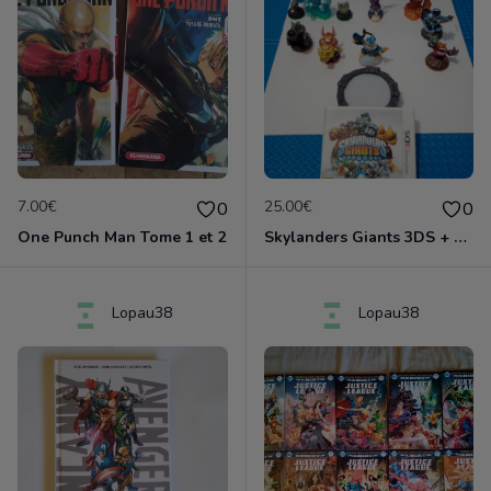
7.00€
25.00€
0
0
One Punch Man Tome 1 et 2
Skylanders Giants 3DS + figurines
Lopau38
Lopau38