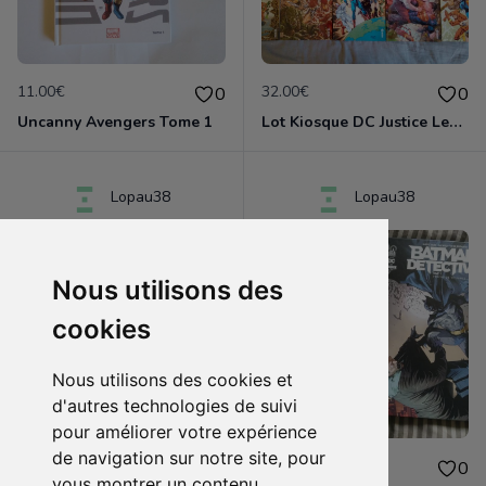
11.00€
32.00€
0
0
Uncanny Avengers Tome 1
Lot Kiosque DC Justice League Rebirth
Lopau38
Lopau38
Nous utilisons des
cookies
Nous utilisons des cookies et
d'autres technologies de suivi
pour améliorer votre expérience
de navigation sur notre site, pour
11.00€
15.00€
2
0
vous montrer un contenu