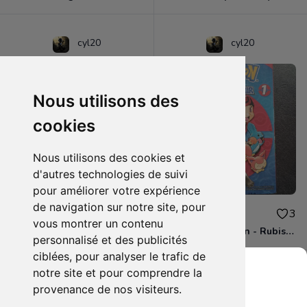
cyl20
cyl20
Nous utilisons des
cookies
Nous utilisons des cookies et
d'autres technologies de suivi
pour améliorer votre expérience
de navigation sur notre site, pour
3.00€
4.00€
0
3
vous montrer un contenu
BD - Les Simpson - Sous les projecteurs - Tome 13
Manga - Pokémon - Rubis et Saphir - Tome 1
personnalisé et des publicités
ciblées, pour analyser le trafic de
notre site et pour comprendre la
provenance de nos visiteurs.