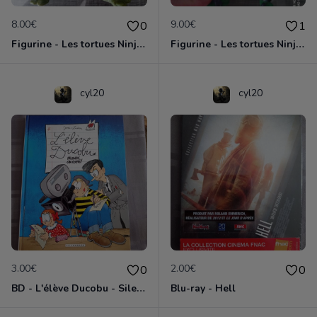
8.00€
9.00€
0
1
Figurine - Les tortues Ninja - Leonardo
Figurine - Les tortues Ninja - Michelangelo
cyl20
cyl20
3.00€
2.00€
0
0
BD - L'élève Ducobu - Silence, on copie
Blu-ray - Hell