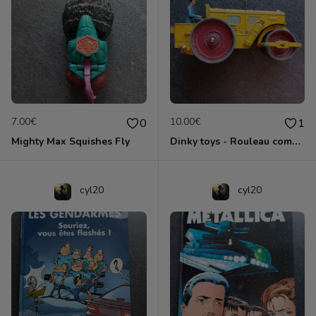
7.00€
10.00€
0
1
Mighty Max Squishes Fly
Dinky toys - Rouleau compresseur - Richier 90A
cyl20
cyl20