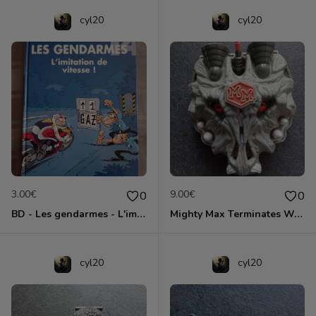
cyl20
cyl20
3.00€
9.00€
0
0
BD - Les gendarmes - L'imitation de vitesse - Tome 14
Mighty Max Terminates Wolfship 7
cyl20
cyl20