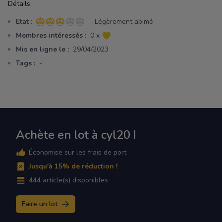
Détails
Etat :
- Légèrement abimé
3 sur 5 étoiles
Membres intéressés :
0 x
Mis en ligne le :
29/04/2023
Tags :
-
Achète en lot à cyl20 !
Économise sur les frais de port
Jusqu'à 15% de réduction !
444
article(s) disponibles
Faire un lot