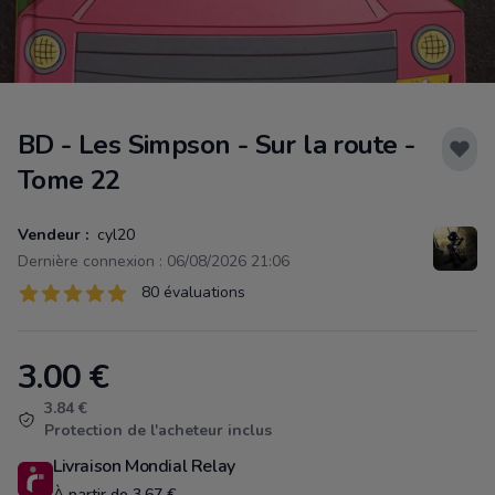
BD - Les Simpson - Sur la route -
Tome 22
Vendeur :
cyl20
Dernière connexion : 06/08/2026 21:06
Évaluations
80 évaluations
80 sur 5 étoiles
3.00
€
Product information
3.84 €
Protection de l'acheteur inclus
Livraison Mondial Relay
À partir de 3.67 €