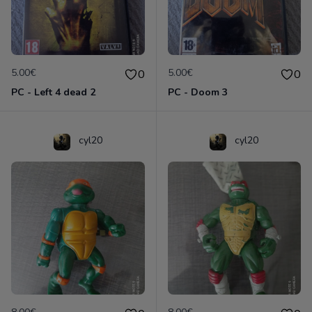
5.00€
5.00€
0
0
PC - Left 4 dead 2
PC - Doom 3
cyl20
cyl20