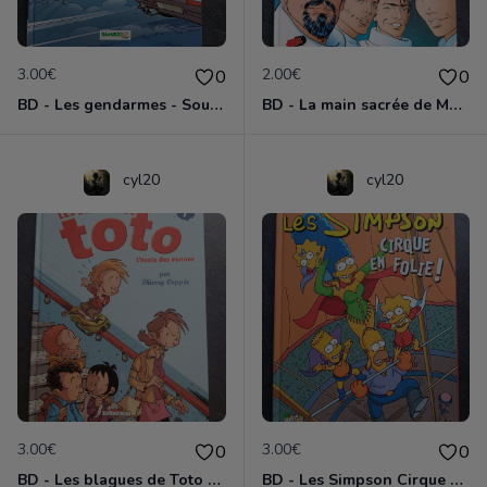
3.00€
2.00€
0
0
BD - Les gendarmes - Souriez, vous êtes flashés - Tome 5
BD - La main sacrée de Metallica
cyl20
cyl20
3.00€
3.00€
0
0
BD - Les blagues de Toto - L'école des vannes - Tome 1
BD - Les Simpson Cirque en folie ! - Tome 11