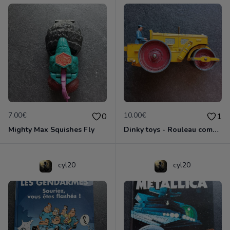
7.00€
10.00€
0
1
Mighty Max Squishes Fly
Dinky toys - Rouleau compresseur - Richier 90A
cyl20
cyl20