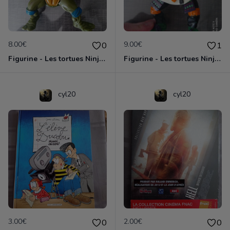
8.00€
9.00€
0
1
Figurine - Les tortues Ninja - Leonardo
Figurine - Les tortues Ninja - Michelangelo
cyl20
cyl20
3.00€
2.00€
0
0