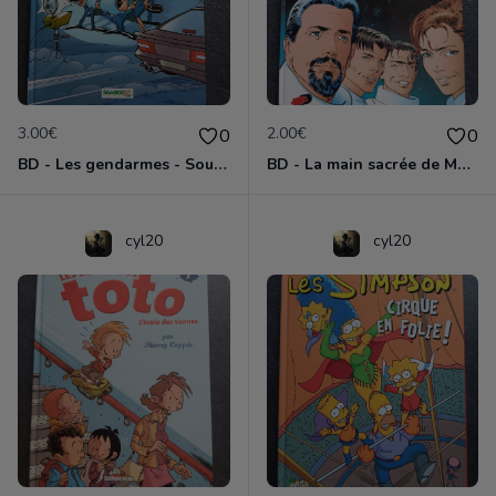
3.00€
2.00€
0
0
BD - Les gendarmes - Souriez, vous êtes flashés - Tome 5
BD - La main sacrée de Metallica
cyl20
cyl20