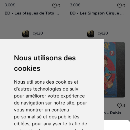
3.00€
3.00€
0
0
BD - Les blagues de Toto - L'école des vannes - Tome 1
BD - Les Simpson Cirque en folie ! - Tome 11
cyl20
cyl20
Nous utilisons des
cookies
Nous utilisons des cookies et
d'autres technologies de suivi
pour améliorer votre expérience
de navigation sur notre site, pour
3.00€
4.00€
0
3
vous montrer un contenu
BD - Les Simpson - Sous les projecteurs - Tome 13
Manga - Pokémon - Rubis et Saphir - Tome 1
personnalisé et des publicités
ciblées, pour analyser le trafic de