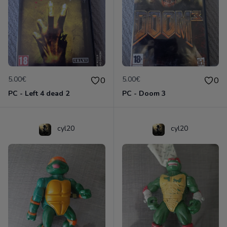
5.00€
5.00€
0
0
PC - Left 4 dead 2
PC - Doom 3
cyl20
cyl20