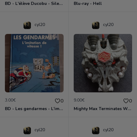
BD - L'élève Ducobu - Silence, on copie
Blu-ray - Hell
cyl20
cyl20
3.00€
9.00€
0
0
BD - Les gendarmes - L'imitation de vitesse - Tome 14
Mighty Max Terminates Wolfship 7
cyl20
cyl20