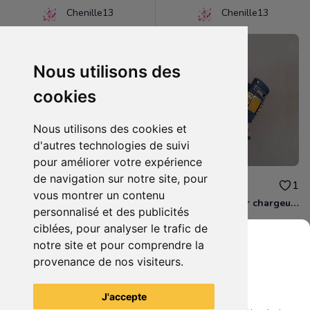
Chenille13
Chenille13
Nous utilisons des
cookies
Nous utilisons des cookies et
d'autres technologies de suivi
pour améliorer votre expérience
de navigation sur notre site, pour
1.50€
10.00€
0
1
vous montrer un contenu
Lot de 2 magnets BAKUGAN
Skylanders Super chargeur Higt volt
personnalisé et des publicités
ciblées, pour analyser le trafic de
notre site et pour comprendre la
provenance de nos visiteurs.
Grenier du Geek
Voir tous les articles du vendeur
J'accepte