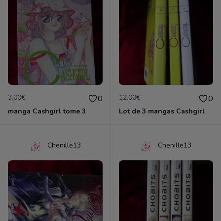
3.00€
12.00€
0
0
manga Cashgirl tome 3
Lot de 3 mangas Cashgirl
Chenille13
Chenille13