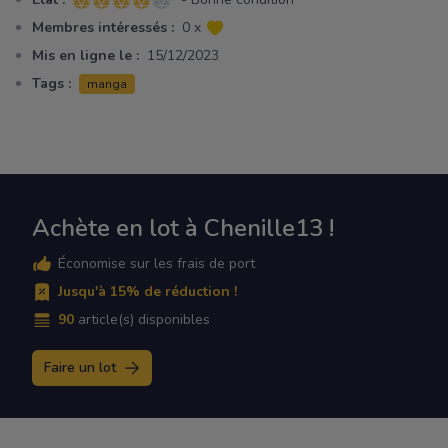
4 sur 5 étoiles
Membres intéressés :
0 x
Mis en ligne le :
15/12/2023
Tags :
manga
Achète en lot à Chenille13 !
Économise sur les frais de port
Jusqu'à 15% de réduction !
90
article(s) disponibles
Faire un lot