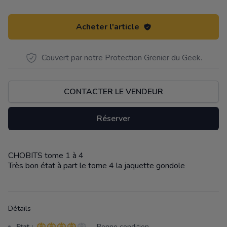
Acheter l'article
Couvert par notre Protection Grenier du Geek.
CONTACTER LE VENDEUR
Réserver
CHOBITS tome 1 à 4
Description
Très bon état à part le tome 4 la jaquette gondole
Détails
Etat :
- Bonne condition