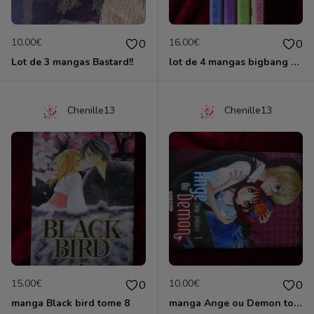
10.00€
16.00€
0
0
Lot de 3 mangas Bastard!!
lot de 4 mangas bigbang venus
Chenille13
Chenille13
15.00€
10.00€
0
0
manga Black bird tome 8
manga Ange ou Demon tome 1