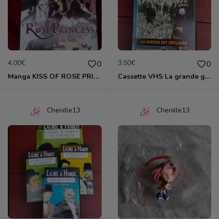
4.00€
3.50€
0
0
Manga KISS OF ROSE PRINCESS tome 1
Cassette VHS La grande guerre 1914-1918
Chenille13
Chenille13