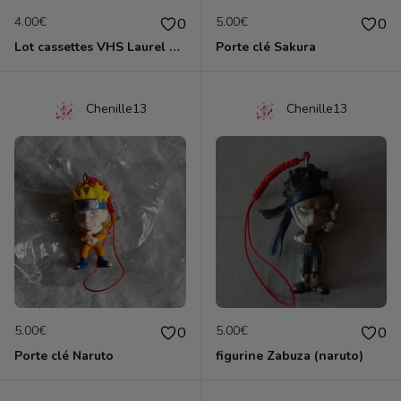
4.00€
5.00€
0
0
Lot cassettes VHS Laurel & Hardy
Porte clé Sakura
Chenille13
Chenille13
5.00€
5.00€
0
0
Porte clé Naruto
figurine Zabuza (naruto)