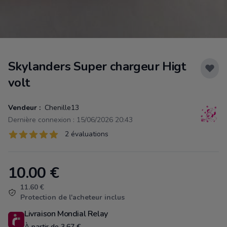
Skylanders Super chargeur Higt
volt
Vendeur :
Chenille13
Dernière connexion : 15/06/2026 20:43
Évaluations
2 évaluations
2 sur 5 étoiles
10.00
€
Product information
11.60 €
Protection de l'acheteur inclus
Livraison Mondial Relay
À partir de 3.67 €