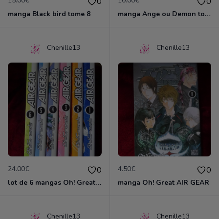
15.00€
10.00€
0
0
manga Black bird tome 8
manga Ange ou Demon tome 1
Chenille13
Chenille13
24.00€
4.50€
0
0
lot de 6 mangas Oh! Great AIR GEAR
manga Oh! Great AIR GEAR
Chenille13
Chenille13