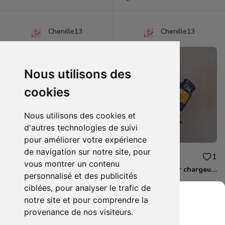
Chenille13
Chenille13
Nous utilisons des
cookies
Nous utilisons des cookies et
d'autres technologies de suivi
pour améliorer votre expérience
de navigation sur notre site, pour
1.50€
10.00€
0
1
vous montrer un contenu
Lot de 2 magnets BAKUGAN
Skylanders Super chargeur Higt volt
personnalisé et des publicités
ciblées, pour analyser le trafic de
notre site et pour comprendre la
provenance de nos visiteurs.