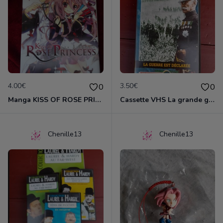
4.00€
3.50€
0
0
Manga KISS OF ROSE PRINCESS tome 1
Cassette VHS La grande guerre 1914-1918
Chenille13
Chenille13