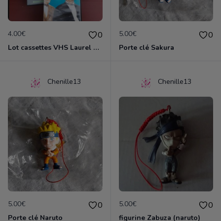
4.00€
5.00€
0
0
Lot cassettes VHS Laurel & Hardy
Porte clé Sakura
Chenille13
Chenille13
5.00€
5.00€
0
0
Porte clé Naruto
figurine Zabuza (naruto)