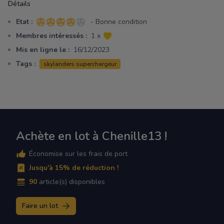
Détails
Etat :
- Bonne condition
4 sur 5 étoiles
Membres intéressés :
1 x
Mis en ligne le :
16/12/2023
Tags :
skylanders superchargeur
Achète en lot à Chenille13 !
Économise sur les frais de port
Jusqu'à 15% de réduction !
90
article(s) disponibles
Faire un lot