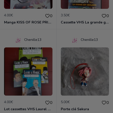
4.00€
3.50€
0
0
Manga KISS OF ROSE PRINCESS tome 1
Cassette VHS La grande guerre 1914-1918
Chenille13
Chenille13
4.00€
5.00€
0
0
Lot cassettes VHS Laurel & Hardy
Porte clé Sakura