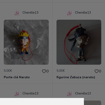
Chenille13
Chenille13
5.00€
5.00€
0
0
Porte clé Naruto
figurine Zabuza (naruto)
Chenille13
Chenille13