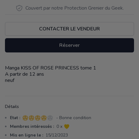
Couvert par notre Protection Grenier du Geek.
CONTACTER LE VENDEUR
Réserver
Manga KISS OF ROSE PRINCESS tome 1
Description
A partir de 12 ans
neuf
Détails
Etat :
- Bonne condition
4 sur 5 étoiles
Membres intéressés :
0 x
Mis en ligne le :
15/12/2023