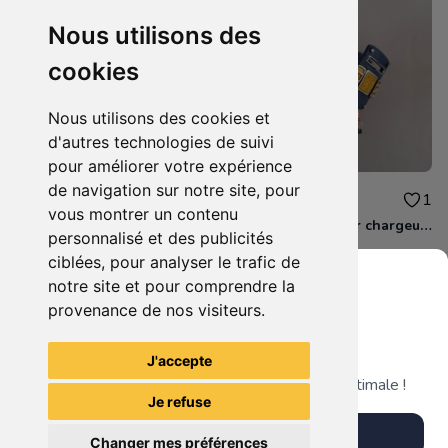
Nous utilisons des
cookies
Nous utilisons des cookies et
d'autres technologies de suivi
pour améliorer votre expérience
de navigation sur notre site, pour
1.50€
10.00€
0
1
vous montrer un contenu
Lot de 2 magnets BAKUGAN
Skylanders Super chargeur Higt volt
personnalisé et des publicités
ciblées, pour analyser le trafic de
notre site et pour comprendre la
provenance de nos visiteurs.
Grenier du Geek
Voir tous les articles du vendeur
J'accepte
Télécharge notre app pour une expérience optimale !
Je refuse
Télécharger l'app
Changer mes préférences