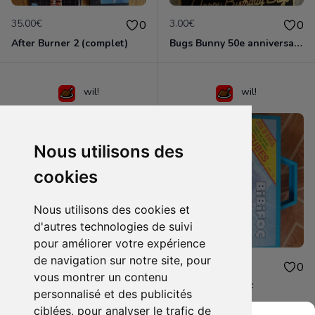
35.00€
3.00€
0
0
After Burner 2 (complet)
Bugs Bunny 50e anniversaire
wil!
wil!
Nous utilisons des
cookies
Nous utilisons des cookies et
d'autres technologies de suivi
pour améliorer votre expérience
de navigation sur notre site, pour
5.00€
10.00€
0
0
vous montrer un contenu
Thunder Force 3 : notice artisanale
jeu d'éveil Bibifoc
personnalisé et des publicités
ciblées, pour analyser le trafic de