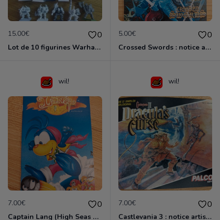
15.00€
5.00€
0
0
Lot de 10 figurines Warhammer (1991)
Crossed Swords : notice artisanale
wil!
wil!
7.00€
7.00€
0
0
Captain Lang (High Seas Havoc) : notice artisanale
Castlevania 3 : notice artisanale