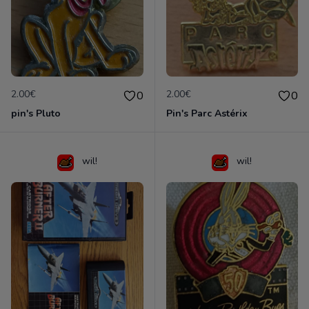
2.00€
2.00€
0
0
pin's Pluto
Pin's Parc Astérix
wil!
wil!