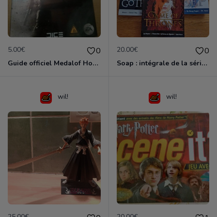
5.00€
20.00€
0
0
Guide officiel Medalof Honor
Soap : intégrale de la série de mook (5 vol. VF - TBE)
wil!
wil!
25.00€
20.00€