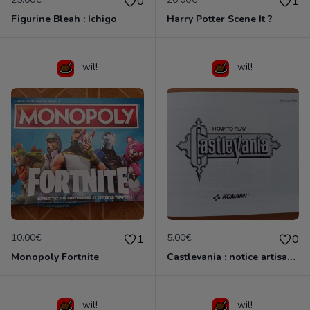
0
1
Figurine Bleah : Ichigo
Harry Potter Scene It ?
wil!
wil!
10.00€
5.00€
1
0
Monopoly Fortnite
Castlevania : notice artisanale
wil!
wil!