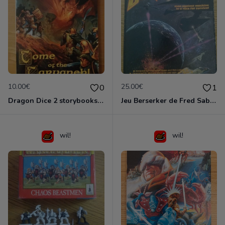
10.00€
25.00€
0
1
Dragon Dice 2 storybooks (US)
Jeu Berserker de Fred Saberhagen (uk)
wil!
wil!