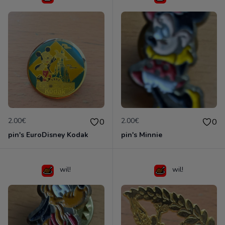
2.00€
2.00€
0
0
pin's EuroDisney Kodak
pin's Minnie
wil!
wil!