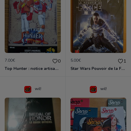
7.00€
5.00€
0
1
Top Hunter : notice artisanale
Star Wars Pouvoir de la Force II
wil!
wil!