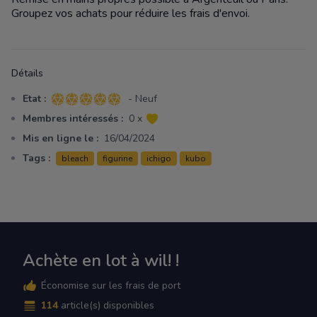
Groupez vos achats pour réduire les frais d'envoi.
Détails
Etat :
- Neuf
5 sur 5 étoiles
Membres intéressés :
0 x
Mis en ligne le :
16/04/2024
Tags :
bleach
figurine
ichigo
kubo
Achète en lot à wil! !
Économise sur les frais de port
114
article(s) disponibles