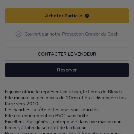
Acheter l'article
Couvert par notre Protection Grenier du Geek.
CONTACTER LE VENDEUR
Réserver
Figurine officielle représentant Ichigo, le héros de Bleach.
Description
Elle mesure un peu moins de 20cm et était distribuée chez
Kaze vers 2010.
Les hanches, la tête et les bras sont articulés.
Elle est entièrement en PVC, sans boîte.
Excellent état général, entreposée dans une maison non
fumeur, à l'abri du soleil et de la chaleur.
Remise en mains propres possible à Argenteuil ou Paris.