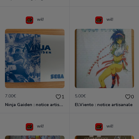
wil!
wil!
7.00€
5.00€
1
0
Ninja Gaiden : notice artisanale
El.Viento : notice artisanale
wil!
wil!