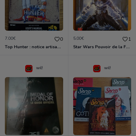
7.00€
5.00€
0
1
Top Hunter : notice artisanale
Star Wars Pouvoir de la Force II
wil!
wil!