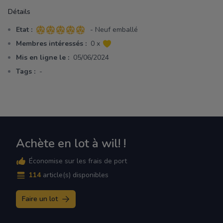
Détails
Etat :
- Neuf emballé
5 sur 5 étoiles
Membres intéressés :
0 x
Mis en ligne le :
05/06/2024
Tags :
-
Achète en lot à wil! !
Économise sur les frais de port
114
article(s) disponibles
Faire un lot