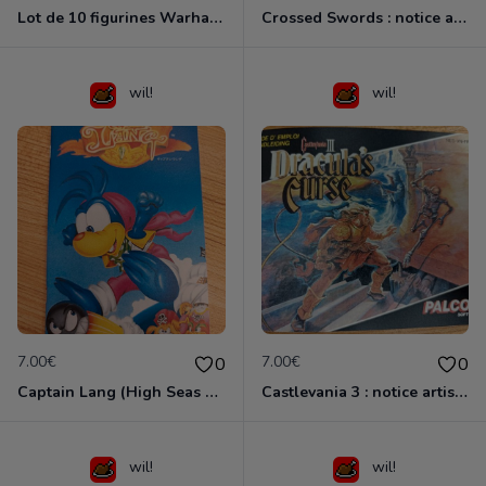
Lot de 10 figurines Warhammer (1991)
Crossed Swords : notice artisanale
wil!
wil!
7.00€
7.00€
0
0
Captain Lang (High Seas Havoc) : notice artisanale
Castlevania 3 : notice artisanale
wil!
wil!