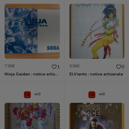
7.00€
5.00€
1
0
Ninja Gaiden : notice artisanale
El.Viento : notice artisanale
wil!
wil!