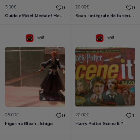
5.00€
20.00€
0
0
Guide officiel Medalof Honor
Soap : intégrale de la série de mook (5 vol. VF - TBE)
wil!
wil!
25.00€
20.00€
0
1
Figurine Bleah : Ichigo
Harry Potter Scene It ?