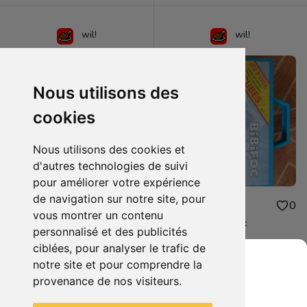
wil!
wil!
Nous utilisons des
cookies
Nous utilisons des cookies et
d'autres technologies de suivi
pour améliorer votre expérience
de navigation sur notre site, pour
5.00€
10.00€
0
0
vous montrer un contenu
Thunder Force 3 : notice artisanale
jeu d'éveil Bibifoc
personnalisé et des publicités
ciblées, pour analyser le trafic de
notre site et pour comprendre la
provenance de nos visiteurs.