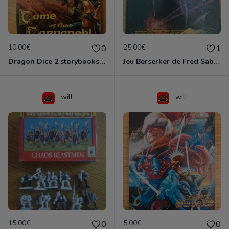
10.00€
25.00€
0
1
Dragon Dice 2 storybooks (US)
Jeu Berserker de Fred Saberhagen (uk)
wil!
wil!
15.00€
5.00€
0
0