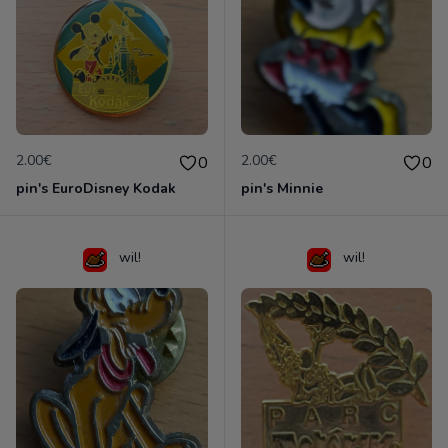
2.00€
2.00€
0
0
pin's EuroDisney Kodak
pin's Minnie
wil!
wil!