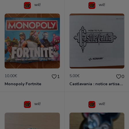
wil!
wil!
10.00€
5.00€
1
0
Monopoly Fortnite
Castlevania : notice artisanale
wil!
wil!