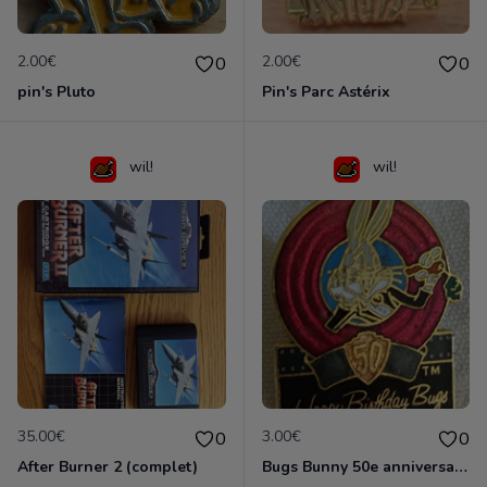
2.00€
2.00€
0
0
pin's Pluto
Pin's Parc Astérix
wil!
wil!
35.00€
3.00€
0
0
After Burner 2 (complet)
Bugs Bunny 50e anniversaire