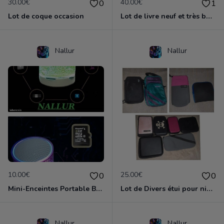
30.00€
40.00€
0
1
Lot de coque occasion
Lot de livre neuf et très bon état environ 112 livres
Nallur
Nallur
10.00€
25.00€
0
0
Mini-Enceintes Portable Bluetooth Effet De Lumiére Led Multicolore, Kit Main-Libre, Microphone neuf
Lot de Divers étui pour nintendo ds...
Nallur
Nallur