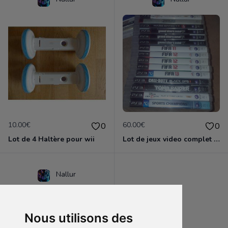
10.00€
60.00€
0
0
Lot de 4 Haltère pour wii
Lot de jeux video complet Pour PS3
Nallur
Nous utilisons des