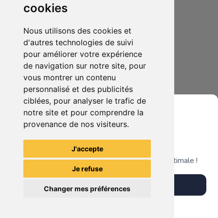
cookies
Nous utilisons des cookies et
d'autres technologies de suivi
pour améliorer votre expérience
de navigation sur notre site, pour
40.00€
0
vous montrer un contenu
Lot de vêtements, sac et chaussures fille ou femme Neuf
personnalisé et des publicités
ciblées, pour analyser le trafic de
notre site et pour comprendre la
provenance de nos visiteurs.
Grenier du Geek
Voir tous les articles du vendeur
J'accepte
Télécharge notre app pour une expérience optimale !
Je refuse
Télécharger l'app
Changer mes préférences
Plus tard