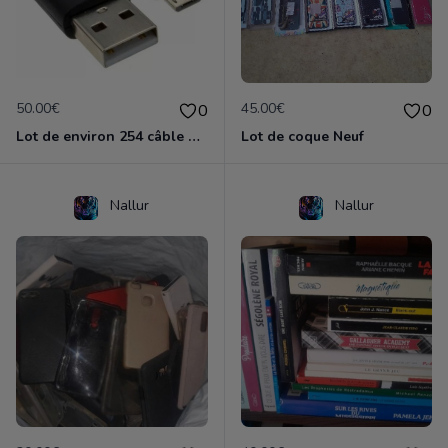
50.00€
45.00€
0
0
Lot de environ 254 câble micro usb et prise neuf câble micro usb et prise neuf
Lot de coque Neuf
Nallur
Nallur