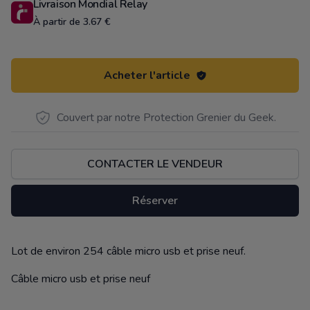
Livraison Mondial Relay
À partir de 3.67 €
Acheter l'article
Couvert par notre Protection Grenier du Geek.
CONTACTER LE VENDEUR
Réserver
Lot de environ 254 câble micro usb et prise neuf.
Description
Câble micro usb et prise neuf