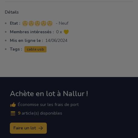
Détails
Etat :
- Neuf
5 sur 5 étoiles
Membres intéressés :
0 x
Mis en ligne le :
14/06/2024
Tags :
cable usb
Achète en lot à Nallur !
Économise sur les frais de port
9
article(s) disponibles
Faire un lot