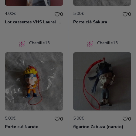
4.00€
5.00€
0
0
Lot cassettes VHS Laurel & Hardy
Porte clé Sakura
Chenille13
Chenille13
5.00€
5.00€
0
0
Porte clé Naruto
figurine Zabuza (naruto)