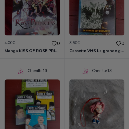
4.00€
3.50€
0
0
Manga KISS OF ROSE PRINCESS tome 1
Cassette VHS La grande guerre 1914-1918
Chenille13
Chenille13