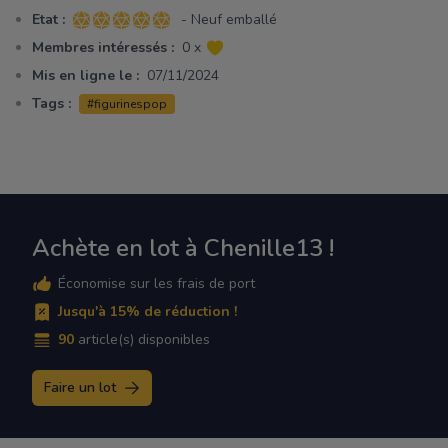
Etat :
- Neuf emballé
5 sur 5 étoiles
Membres intéressés :
0 x
Mis en ligne le :
07/11/2024
Tags :
#figurinespop
Achète en lot à Chenille13 !
Économise sur les frais de port
Jusqu'à 15% de réduction !
90
article(s) disponibles
Faire un lot