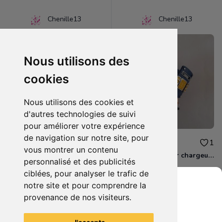
Chenille13
Chenille13
Nous utilisons des
cookies
Nous utilisons des cookies et
d'autres technologies de suivi
pour améliorer votre expérience
de navigation sur notre site, pour
1.50€
10.00€
0
1
vous montrer un contenu
Lot de 2 magnets BAKUGAN
Skylanders Super chargeur Higt volt
personnalisé et des publicités
ciblées, pour analyser le trafic de
notre site et pour comprendre la
provenance de nos visiteurs.
Grenier du Geek
Voir tous les articles du vendeur