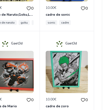
0€
10.00€
0
0
cadre de Naruto,Goku,Luffy
cadre de sonic
e de naruto
goku
luffy
sonic
cadre
Gaet3d
Gaet3d
0€
10.00€
0
0
e de Mario
cadre de zoro