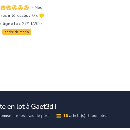
- Neuf
5 sur 5 étoiles
es intéressés :
0 x
 ligne le :
27/11/2024
cadre de mario
e en lot à Gaet3d !
omise sur les frais de port
16
article(s) disponibles