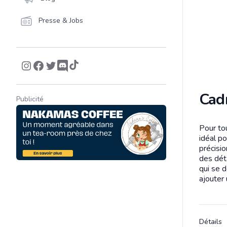
Presse & Jobs
Cad
Publicité
Pour to
Descrip
idéal p
précisi
des déta
qui se d
ajouter
Détails