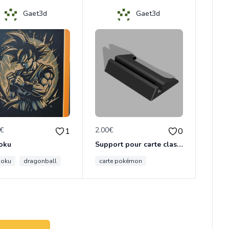
Gaet3d
Gaet3d
0€
2.00€
1
0
oku
Support pour carte classée
goku
dragonball
carte pokémon