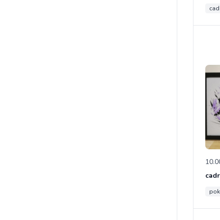
cad
10.0
cadr
po