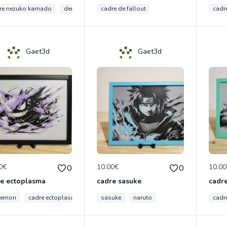
re nezuko kamado
demon slayer
cadre de fallout
cadr
Gaet3d
Gaet3d
0€
10.00€
10.0
0
0
e ectoplasma
cadre sasuke
cadre
kemon
cadre ectoplasma
sasuke
naruto
cadr