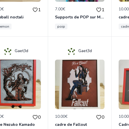
0€
7.00€
10.0
1
1
ball noctali
Supports de POP sur Mesure
kemon
poip
cadr
Gaet3d
Gaet3d
0€
10.00€
10.0
0
0
re Nezuko Kamado
cadre de Fallout
Cadr