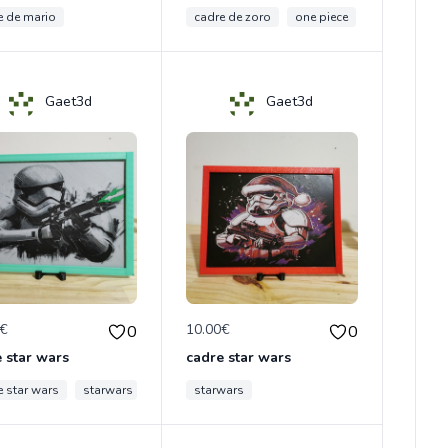
e de mario
cadre de zoro
one piece
roronoa zoro
Gaet3d
Gaet3d
0€
10.00€
0
0
 star wars
cadre star wars
e star wars
starwars
starwars