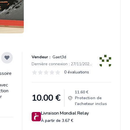
Vendeur :
Gaet3d
Dernière connexion : 27/11/2024 14:52
Évaluations
0 évaluations
ssoire
0 sur 5 étoiles
avec
ction
Product information
11.60 €
10.00
€
r
Protection de
l'acheteur inclus
Livraison Mondial Relay
À partir de 3.67 €