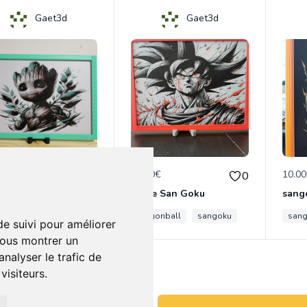
Gaet3d
Gaet3d
0€
10.00€
10.0
0
0
groot gardien de la galaxie
cadre San Goku
sang
ot gardien de la galaxie
gardiens de la galaxy
dragonball
sangoku
groot
san
de suivi pour améliorer
vous montrer un
nalyser le trafic de
isiteurs.