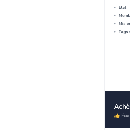
Etat :
Membr
Mis en
Tags :
Achèt
Écon