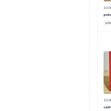
10.0
poke
po
10.0
cad