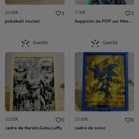
10.00€
7.00€
1
1
pokeball noctali
Supports de POP sur Mesure
Gaet3d
Gaet3d
10.00€
10.00€
0
0
cadre de Naruto,Goku,Luffy
cadre de sonic