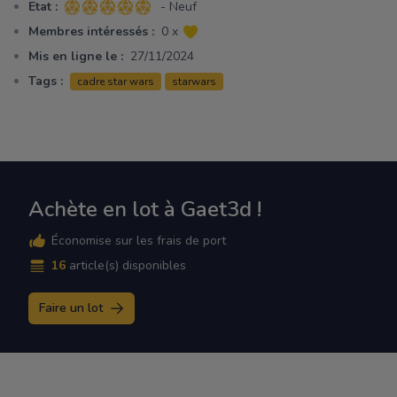
Etat :
- Neuf
5 sur 5 étoiles
Membres intéressés :
0 x
Mis en ligne le :
27/11/2024
Tags :
cadre star wars
starwars
Achète en lot à Gaet3d !
Économise sur les frais de port
16
article(s) disponibles
Faire un lot