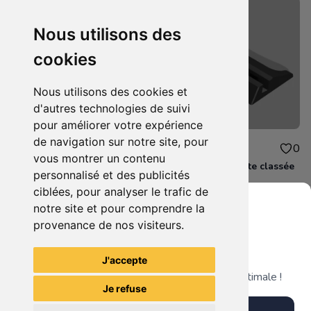
Nous utilisons des
cookies
Nous utilisons des cookies et
d'autres technologies de suivi
pour améliorer votre expérience
de navigation sur notre site, pour
10.00€
2.00€
1
0
vous montrer un contenu
sangoku
Support pour carte classée
personnalisé et des publicités
ciblées, pour analyser le trafic de
notre site et pour comprendre la
provenance de nos visiteurs.
Grenier du Geek
Voir tous les articles du vendeur
J'accepte
Télécharge notre app pour une expérience optimale !
Je refuse