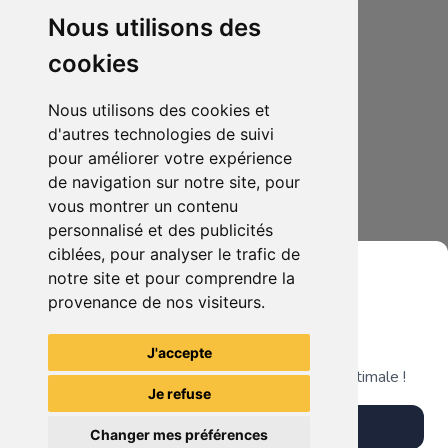
Nous utilisons des
cookies
Nous utilisons des cookies et
d'autres technologies de suivi
pour améliorer votre expérience
de navigation sur notre site, pour
70.00€
0
vous montrer un contenu
Goemon : Shin Sedai Shumei ! jeu PS1 vers. japonaise
personnalisé et des publicités
ciblées, pour analyser le trafic de
notre site et pour comprendre la
provenance de nos visiteurs.
Grenier du Geek
Voir tous les articles du vendeur
J'accepte
Télécharge notre app pour une expérience optimale !
Je refuse
Télécharger l'app
Changer mes préférences