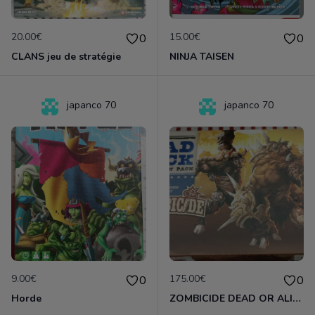
20.00€
15.00€
0
0
CLANS jeu de stratégie
NINJA TAISEN
japanco 70
japanco 70
9.00€
175.00€
0
0
Horde
ZOMBICIDE DEAD OR ALIVE lot d'extensions exclusifs