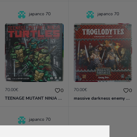
japanco 70
japanco 70
70.00€
70.00€
0
0
TEENAGE MUTANT NINJA TURTLES A SHADOWS OF THE PAST
massive darkness enemy box troglodytes
japanco 70