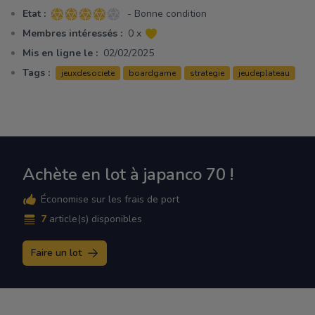
Etat :
- Bonne condition
4 sur 5 étoiles
Membres intéressés :
0 x
Mis en ligne le :
02/02/2025
Tags :
jeuxdesociete
boardgame
strategie
jeudeplateau
Achète en lot à japanco 70 !
Économise sur les frais de port
7
article(s) disponibles
Faire un lot