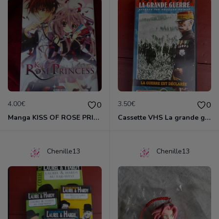
4.00€
3.50€
0
0
Manga KISS OF ROSE PRINCESS tome 1
Cassette VHS La grande guerre 1914-1918
Chenille13
Chenille13