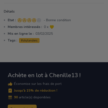
Détails
Etat :
- Bonne condition
4 sur 5 étoiles
Membres intéressés :
0 x
Mis en ligne le :
03/02/2025
Tags :
#skylanders
Achète en lot à Chenille13 !
Économise sur les frais de port
Jusqu'à 15% de réduction !
90
article(s) disponibles