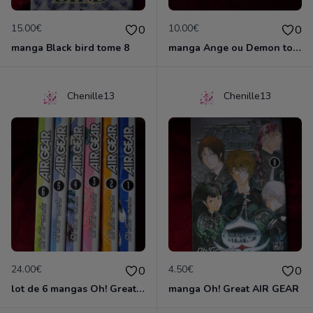
15.00€
10.00€
0
0
manga Black bird tome 8
manga Ange ou Demon tome 1
Chenille13
Chenille13
24.00€
4.50€
0
0
lot de 6 mangas Oh! Great AIR GEAR
manga Oh! Great AIR GEAR