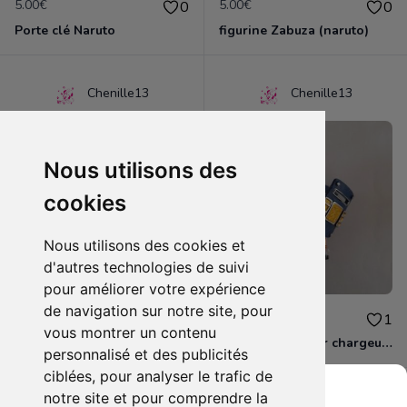
5.00€
5.00€
0
0
Porte clé Naruto
figurine Zabuza (naruto)
Chenille13
Chenille13
Nous utilisons des
cookies
Nous utilisons des cookies et
d'autres technologies de suivi
pour améliorer votre expérience
de navigation sur notre site, pour
1.50€
10.00€
0
1
vous montrer un contenu
Lot de 2 magnets BAKUGAN
Skylanders Super chargeur Higt volt
personnalisé et des publicités
ciblées, pour analyser le trafic de
notre site et pour comprendre la