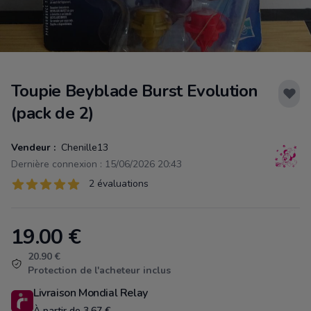
Toupie Beyblade Burst Evolution
(pack de 2)
Vendeur :
Chenille13
Dernière connexion : 15/06/2026 20:43
Évaluations
2 évaluations
2 sur 5 étoiles
19.00
€
Product information
20.90 €
Protection de l'acheteur inclus
Livraison Mondial Relay
À partir de 3.67 €