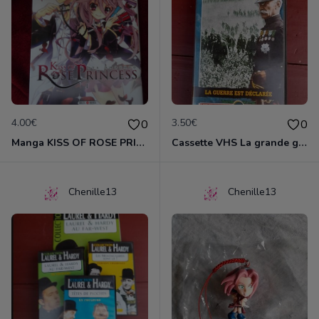
4.00€
3.50€
0
0
Manga KISS OF ROSE PRINCESS tome 1
Cassette VHS La grande guerre 1914-1918
Chenille13
Chenille13