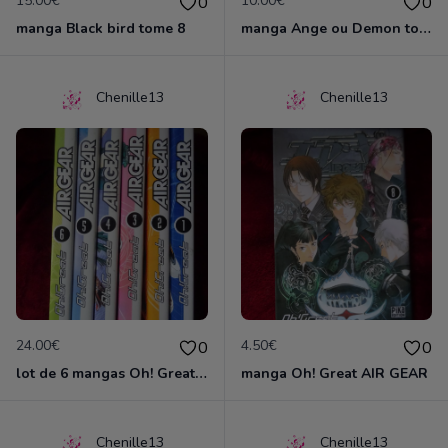
15.00€
10.00€
0
0
manga Black bird tome 8
manga Ange ou Demon tome 1
Chenille13
Chenille13
24.00€
4.50€
0
0
lot de 6 mangas Oh! Great AIR GEAR
manga Oh! Great AIR GEAR
Chenille13
Chenille13