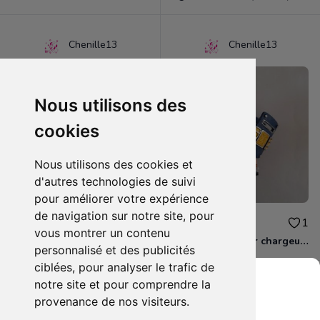
Chenille13
Chenille13
Nous utilisons des
cookies
Nous utilisons des cookies et
d'autres technologies de suivi
pour améliorer votre expérience
de navigation sur notre site, pour
1.50€
10.00€
0
1
vous montrer un contenu
Lot de 2 magnets BAKUGAN
Skylanders Super chargeur Higt volt
personnalisé et des publicités
ciblées, pour analyser le trafic de
notre site et pour comprendre la
provenance de nos visiteurs.