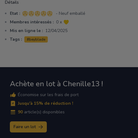
Détails
Etat :
- Neuf emballé
5 sur 5 étoiles
Membres intéressés :
0 x
Mis en ligne le :
12/04/2025
Tags :
#beyblade
Achète en lot à Chenille13 !
Économise sur les frais de port
Jusqu'à 15% de réduction !
90
article(s) disponibles
Faire un lot