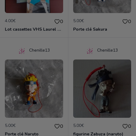
4.00€
5.00€
0
0
Lot cassettes VHS Laurel & Hardy
Porte clé Sakura
Chenille13
Chenille13
5.00€
5.00€
0
0
Porte clé Naruto
figurine Zabuza (naruto)