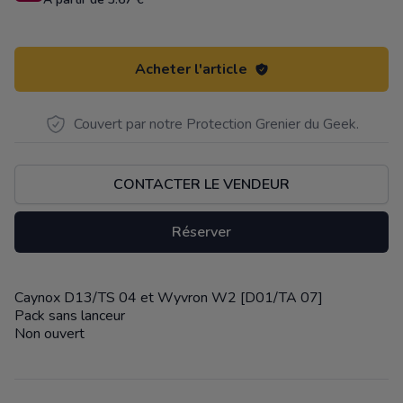
Acheter l'article
Couvert par notre Protection Grenier du Geek.
CONTACTER LE VENDEUR
Réserver
Caynox D13/TS 04 et Wyvron W2 [D01/TA 07]
Description
Pack sans lanceur
Non ouvert