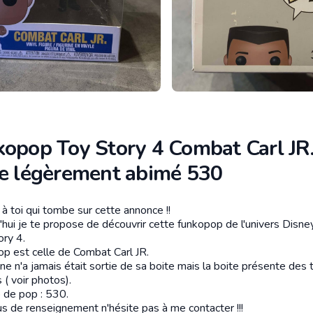
kopop Toy Story 4 Combat Carl JR
te légèrement abimé 530
à toi qui tombe sur cette annonce !!
tion
'hui je te propose de découvrir cette funkopop de l'univers Disne
ory 4.
op est celle de Combat Carl JR.
ine n'a jamais était sortie de sa boite mais la boite présente des 
 ( voir photos).
de pop : 530.
us de renseignement n'hésite pas à me contacter !!!