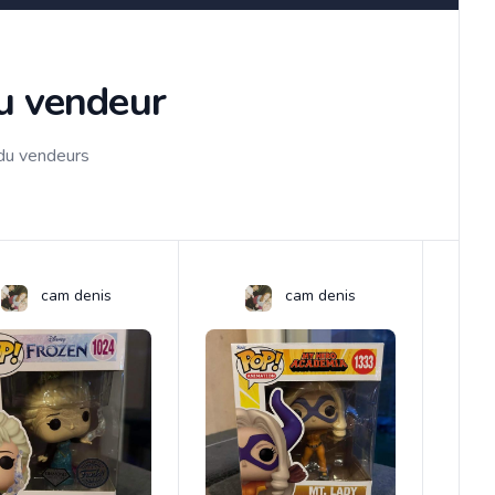
du vendeur
 du vendeurs
cam denis
cam denis