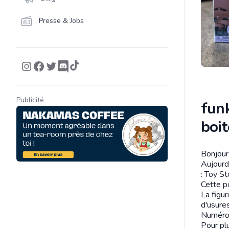
Presse & Jobs
Publicité
fun
boi
Bonjour 
Descrip
Aujourd
: Toy St
Cette p
La figur
d'usures
Numéro 
Pour pl