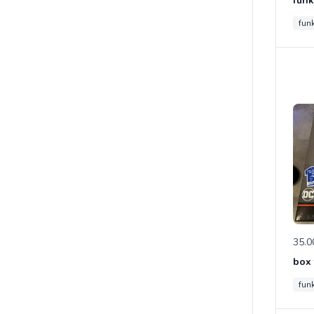
fun
35.0
fun