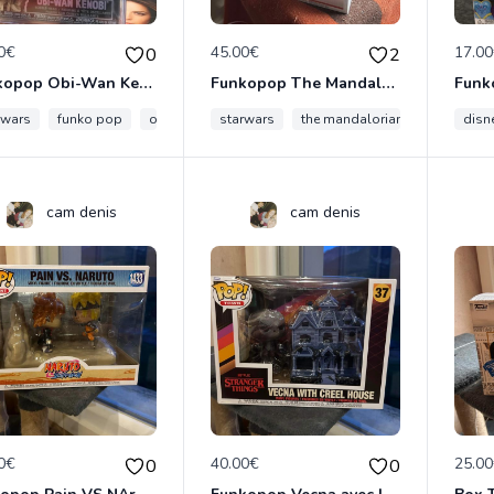
0€
45.00€
17.0
0
2
Funkopop Obi-Wan Kenobi spécial édition art série encore sous blister 536
Funkopop The Mandalorian&the child on Bantha 416
rwars
funko pop
obi wan kenobi
starwars
art series
the mandalorian
figurine
funko po
disn
cam denis
cam denis
0€
40.00€
25.0
0
0