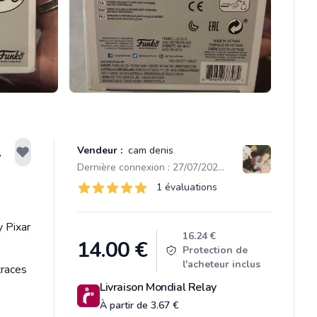
.
Vendeur :
cam denis
Dernière connexion : 27/07/2025 15:57
Évaluations
1 évaluations
1 sur 5 étoiles
y Pixar
Product information
16.24 €
14.00
€
Protection de
l'acheteur inclus
traces
Livraison Mondial Relay
À partir de 3.67 €