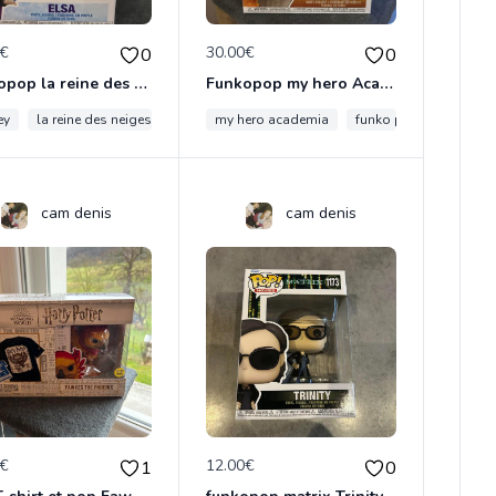
0€
30.00€
0
0
Funkopop la reine des neiges Elsa diamond collection spécial édition Funko 1024
Funkopop my hero Academia MT. Lady 1 333
p
ey
grogu
la reine des neiges
funko pop star wars
funko pop
my hero academia
elsa
funko pop
mt lady
cam denis
cam denis
0€
12.00€
1
0