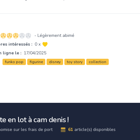
- Légèrement abimé
3 sur 5 étoiles
es intéressés :
0 x
 ligne le :
17/04/2025
funko pop
figurine
disney
toy story
collection
e en lot à cam denis !
omise sur les frais de port
61
article(s) disponibles