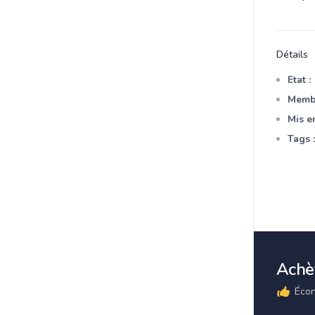
Détails
Etat :
Membr
Mis en
Tags :
Achèt
Écon