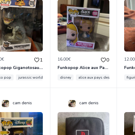
0€
16.00€
12.0
1
0
Funkopop Giganotosaurus Jumbo (10inch) 1 210
Funkopop Alice aux Pays des Merveilles : Alice 1058
ko pop
jurassic world
giganotosaurus
disney
alice aux pays des merveilles
figurine
collection
figur
cam denis
cam denis