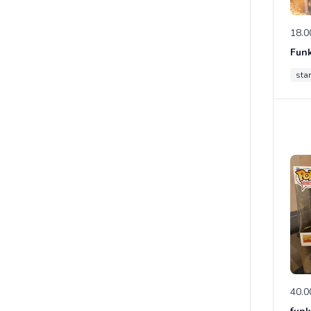
18.0
sta
40.0