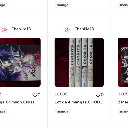
nga
manga
man
Chenille13
Chenille13
€
16.00€
9.00
0
0
ga Crimson Cross
Lot de 4 mangas CHOBITS
nga
manga
man