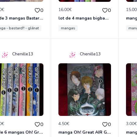
0€
16.00€
15.0
0
0
Lot de 3 mangas Bastard!!
lot de 4 mangas bigbang venus
mang
ga - bastard!! - glénat
mangas
man
Chenille13
Chenille13
0€
4.50€
3.00
0
0
lot de 6 mangas Oh! Great AIR GEAR
manga Oh! Great AIR GEAR
mang