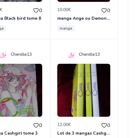
0€
10.00€
0
0
a Black bird tome 8
manga Ange ou Demon tome 1
ga
manga
Chenille13
Chenille13
€
12.00€
0
0
a Cashgirl tome 3
Lot de 3 mangas Cashgirl