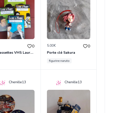
€
5.00€
0
0
Lot cassettes VHS Laurel & Hardy
Porte clé Sakura
figurine naruto
Chenille13
Chenille13