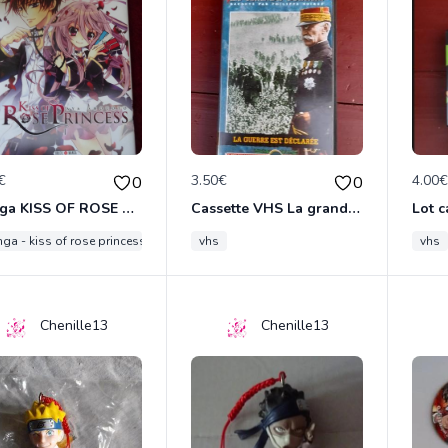
€
3.50€
4.00
0
0
Manga KISS OF ROSE PRINCESS tome 1
Cassette VHS La grande guerre 1914-1918
ga - kiss of rose princess - manga soleil
vhs
vhs
Chenille13
Chenille13