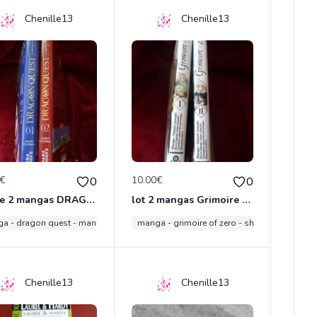
Chenille13
Chenille13
0€
10.00€
0
0
Lot de 2 mangas DRAGON QUEST
lot 2 mangas Grimoire of ZERO
a - dragon quest - mana books
manga - grimoire of zero - shônen
Chenille13
Chenille13