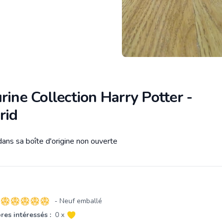
rine Collection Harry Potter -
rid
ans sa boîte d'origine non ouverte
tion
- Neuf emballé
5 sur 5 étoiles
es intéressés :
0 x