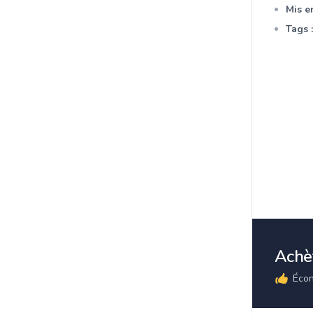
Mis en
Tags :
Achèt
Écon