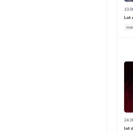
10.0
man
24.0