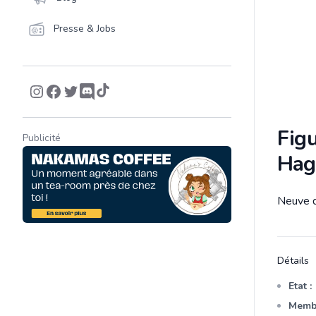
Presse & Jobs
Figu
Publicité
Hag
Neuve d
Descrip
Détails
Etat :
Membr