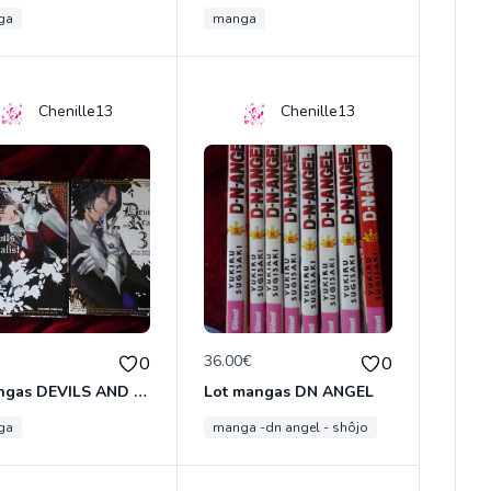
ga
manga
Chenille13
Chenille13
€
36.00€
0
0
2 Mangas DEVILS AND REALIST
Lot mangas DN ANGEL
ga
manga -dn angel - shôjo