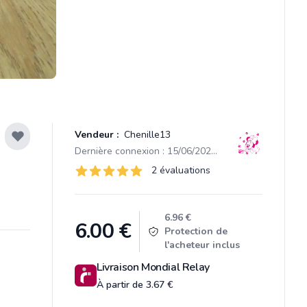
Vendeur :
Chenille13
Dernière connexion : 15/06/2026 20:43
Évaluations
2 évaluations
2 sur 5 étoiles
Product information
6.96 €
6.00
€
Protection de
l'acheteur inclus
Livraison Mondial Relay
À partir de 3.67 €