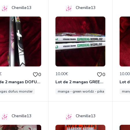
Chenille13
Chenille13
€
10.00€
10.0
0
0
Lot de 2 mangas DOFUS MONSTER
Lot de 2 mangas GREEN WORLDZ
gas dofus monster
manga - green worldz - pika
mang
Chenille13
Chenille13