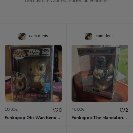
Découvre les autres articles du vendeurs
cam denis
cam denis
18.00€
45.00€
0
2
Funkopop Obi-Wan Kenobi spécial édition art série encore sous blister 536
Funkopop The Mandalorian&the child on Bantha 416