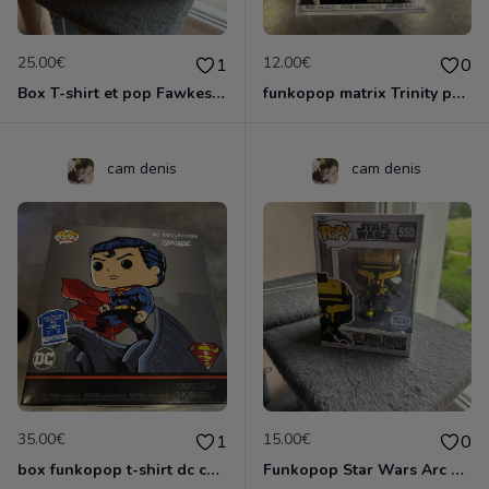
25.00€
12.00€
1
0
Box T-shirt et pop Fawkes the Pheonix T.L
funkopop matrix Trinity petite tâche sur le dessus de la boite 1173
cam denis
cam denis
35.00€
15.00€
1
0
box funkopop t-shirt dc collection by jim lee jamais déboxer
Funkopop Star Wars Arc Umbra Trooper spécial édition Funko 550