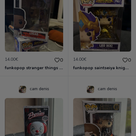
14.00€
14.00€
0
0
funkopop stranger things saison 4 lucas 1241
funkopop saintseiya knights of the zodiac Leo ikki 1427
cam denis
cam denis