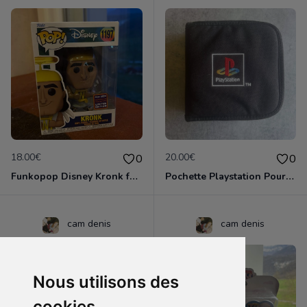
18.00€
20.00€
0
0
Funkopop Disney Kronk funko 2022 Wondrous convention Limited edition trace sur le dessus 1197
Pochette Playstation Pour ranger les jeux pour le transport
cam denis
cam denis
Nous utilisons des
cookies