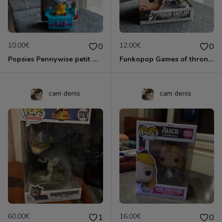
10.00€
12.00€
0
0
Popsies Pennywise petit message : Viens jouer
Funkopop Games of thrones Theon Greyjoy boite abimé
cam denis
cam denis
60.00€
16.00€
1
0