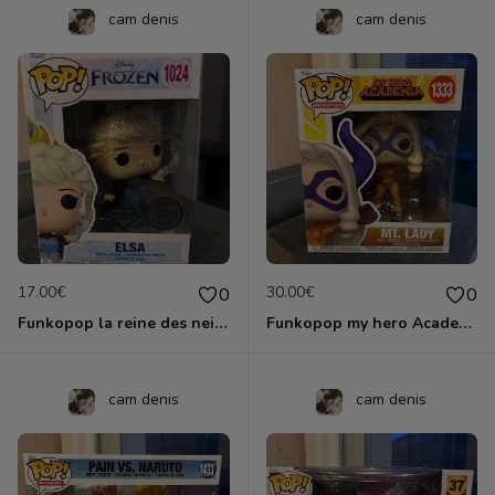
cam denis
cam denis
17.00€
30.00€
0
0
Funkopop la reine des neiges Elsa diamond collection spécial édition Funko 1024
Funkopop my hero Academia MT. Lady 1 333
cam denis
cam denis