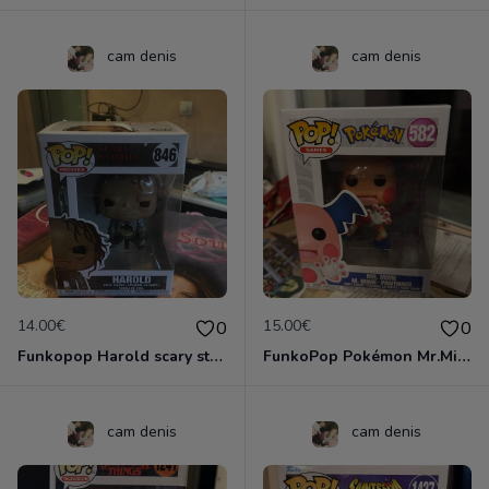
cam denis
cam denis
14.00€
15.00€
0
0
Funkopop Harold scary stories boité abîmé sur le dessus et dessous 846
FunkoPop Pokémon Mr.Mime 582
cam denis
cam denis