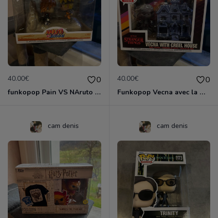
40.00€
40.00€
0
0
funkopop Pain VS NAruto naruto shippuden 1433
Funkopop Vecna avec la maison des Creel 37
cam denis
cam denis