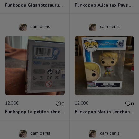
Funkopop Giganotosaurus Jumbo (10inch) 1 210
Funkopop Alice aux Pays des Merveilles : Alice 1058
cam denis
cam denis
12.00€
12.00€
0
0
Funkopop La petite sirène live action boite abimé sur le dessus 1362
Funkopop Merlin l'enchanteur Arthur dessous de la boite taché 1099
cam denis
cam denis