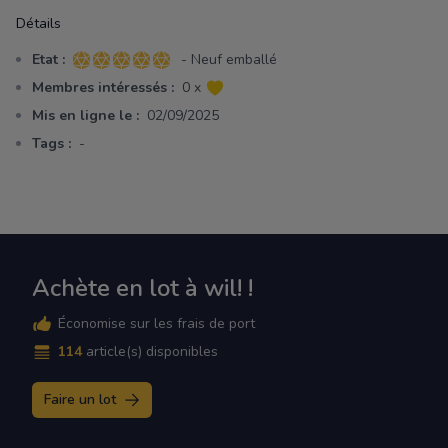
Détails
Etat :
- Neuf emballé
5 sur 5 étoiles
Membres intéressés :
0 x
Mis en ligne le :
02/09/2025
Tags :
-
Achète en lot à wil! !
Économise sur les frais de port
114
article(s) disponibles
Faire un lot