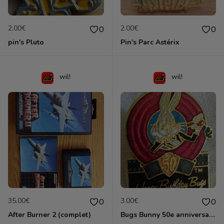
2.00€
2.00€
0
0
pin's Pluto
Pin's Parc Astérix
wil!
wil!
35.00€
3.00€
0
0
After Burner 2 (complet)
Bugs Bunny 50e anniversaire