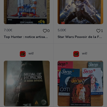
7.00€
5.00€
0
1
Top Hunter : notice artisanale
Star Wars Pouvoir de la Force II
wil!
wil!