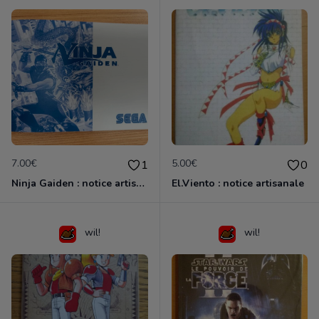
7.00€
5.00€
1
0
Ninja Gaiden : notice artisanale
El.Viento : notice artisanale
wil!
wil!