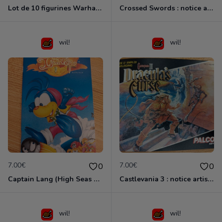
Lot de 10 figurines Warhammer (1991)
Crossed Swords : notice artisanale
wil!
wil!
7.00€
7.00€
0
0
Captain Lang (High Seas Havoc) : notice artisanale
Castlevania 3 : notice artisanale
wil!
wil!