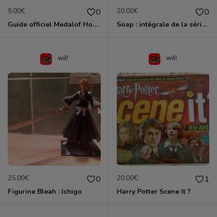
5.00€
20.00€
0
0
Guide officiel Medalof Honor
Soap : intégrale de la série de mook (5 vol. VF - TBE)
wil!
wil!
25.00€
20.00€
0
1
Figurine Bleah : Ichigo
Harry Potter Scene It ?