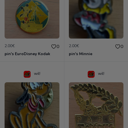
2.00€
2.00€
0
0
pin's EuroDisney Kodak
pin's Minnie
wil!
wil!