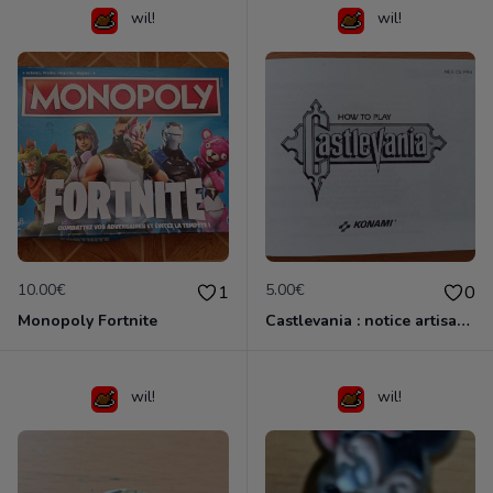
wil!
wil!
10.00€
5.00€
1
0
Monopoly Fortnite
Castlevania : notice artisanale
wil!
wil!