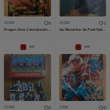
10.00€
25.00€
0
1
Dragon Dice 2 storybooks (US)
Jeu Berserker de Fred Saberhagen (uk)
wil!
wil!
15.00€
5.00€
0
0