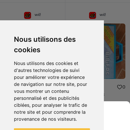
wil!
wil!
Nous utilisons des
cookies
Nous utilisons des cookies et
d'autres technologies de suivi
pour améliorer votre expérience
de navigation sur notre site, pour
5.00€
10.00€
0
0
vous montrer un contenu
Thunder Force 3 : notice artisanale
jeu d'éveil Bibifoc
personnalisé et des publicités
ciblées, pour analyser le trafic de
notre site et pour comprendre la
provenance de nos visiteurs.