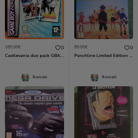
185.00€
89.00€
0
0
Castlevania duo pack GBA complet VF
Punchline Limited Edition EUR Neuf sous Blister
Ikawaiii
Ikawaiii