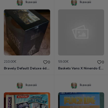
Ikawaiii
Ikawaiii
210.00€
59.00€
0
0
Bravely Default Deluxe édition Collector neuf emballé Nintendo 3DS
Baskets Vans X Ninendo Édition limitées 2015 Neuves
Ikawaiii
Ikawaiii