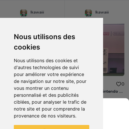
Ikawaiii
Ikawaiii
Nous utilisons des
cookies
Nous utilisons des cookies et
d'autres technologies de suivi
pour améliorer votre expérience
de navigation sur notre site, pour
65.00€
65.00€
0
0
vous montrer un contenu
Baskets Vans X Nintendo Yoshi Neuves!
Baskets Vans X Nintendo Princess Peach 2015 Neuves
personnalisé et des publicités
ciblées, pour analyser le trafic de
notre site et pour comprendre la
provenance de nos visiteurs.
Grenier du Geek