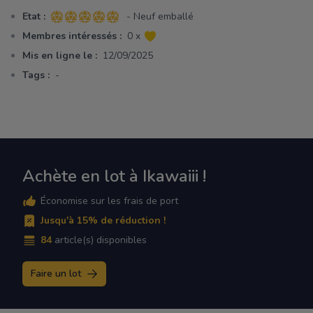
Etat :
- Neuf emballé
5 sur 5 étoiles
Membres intéressés :
0 x
Mis en ligne le :
12/09/2025
Tags :
-
Achète en lot à Ikawaiii !
Économise sur les frais de port
Jusqu'à 15% de réduction !
84
article(s) disponibles
Faire un lot