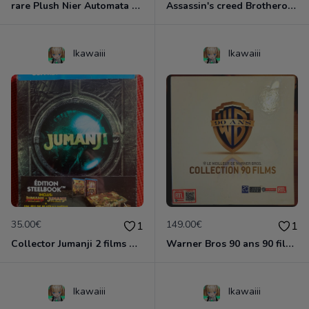
rare Plush Nier Automata YoRHa No. 9 Type S
Assassin's creed Brotherood CODEX édition Neuf
Ikawaiii
Ikawaiii
35.00€
149.00€
1
1
Collector Jumanji 2 films + jeu de société Neuf emballé
Warner Bros 90 ans 90 films Neuf emballé
Ikawaiii
Ikawaiii