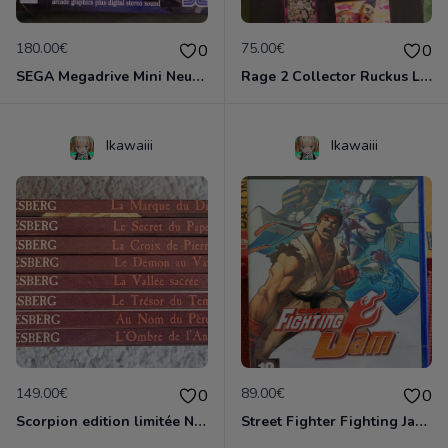
180.00€
75.00€
0
0
SEGA Megadrive Mini Neuve 42 jeux 2 manettes
Rage 2 Collector Ruckus Le Broyeur Neuf
Ikawaiii
Ikawaiii
149.00€
89.00€
0
0
Scorpion edition limitée Neufs - Desberg
Street Fighter Fighting Jam PS2 NEUF emballé!