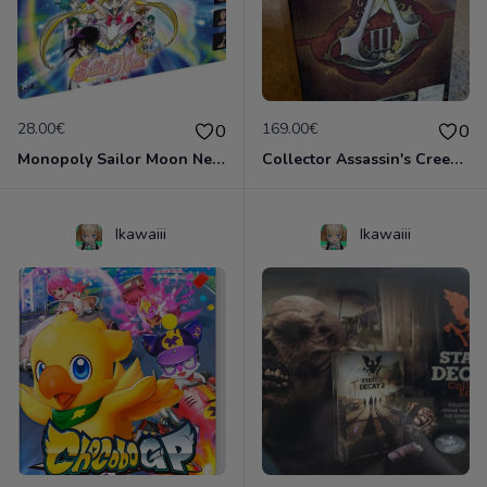
28.00€
169.00€
0
0
Monopoly Sailor Moon Neuf scellé
Collector Assassin's Creed 3 Neuf emballé!
Ikawaiii
Ikawaiii