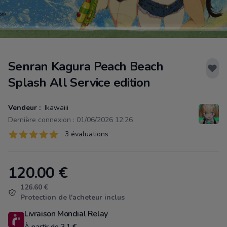
Senran Kagura Peach Beach
Splash All Service edition
Vendeur :
Ikawaiii
Dernière connexion : 01/06/2026 12:26
Évaluations
3 évaluations
3 sur 5 étoiles
120.00
€
Product information
126.60 €
Protection de l'acheteur inclus
Livraison Mondial Relay
À partir de 3.1 €