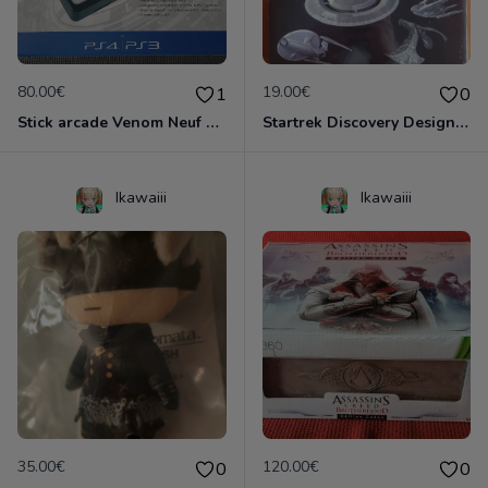
80.00€
19.00€
1
0
Stick arcade Venom Neuf scellé (100% moddable)
Startrek Discovery Designing Starships Neuf emballé
Ikawaiii
Ikawaiii
35.00€
120.00€
0
0