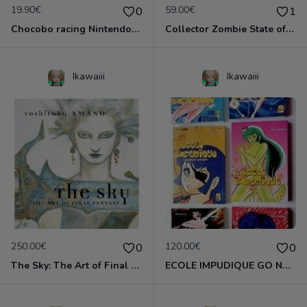
19.90€
59.00€
0
1
Chocobo racing Nintendo Switch
Collector Zombie State of Decay 2 Neuf!
Ikawaiii
Ikawaiii
250.00€
120.00€
0
0
The Sky: The Art of Final Fantasy Slipcased Edition by Yoshitaka Amano
ECOLE IMPUDIQUE GO NAGAI INTEGRALE 6 TOMES