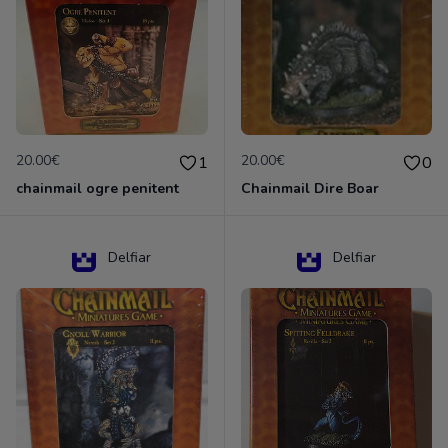
20.00€
20.00€
1
0
chainmail ogre penitent
Chainmail Dire Boar
Delfiar
Delfiar