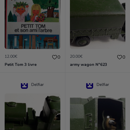
12.00€
20.00€
0
0
Petit Tom 3 livre
army wagon N°623
Delfiar
Delfiar