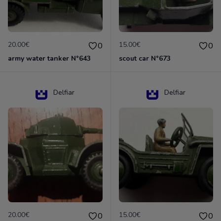
20.00€
15.00€
0
0
army water tanker N°643
scout car N°673
Delfiar
Delfiar
20.00€
15.00€
0
0