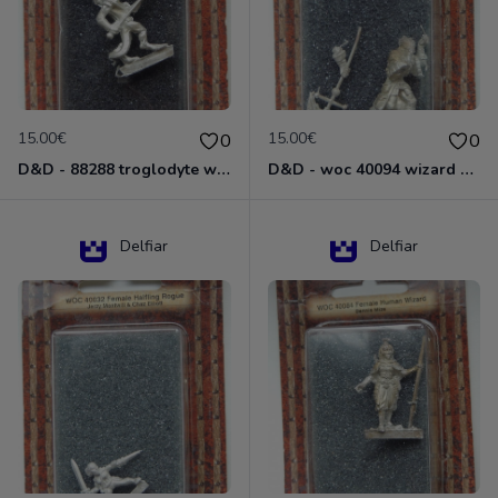
15.00€
15.00€
0
0
D&D - 88288 troglodyte with long Miniature - Donjons Dragons
D&D - woc 40094 wizard human male Miniature - Donjons Dragons
Delfiar
Delfiar