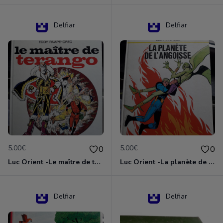
Delfiar
Delfiar
5.00€
5.00€
0
0
Luc Orient -Le maître de terango
Luc Orient -La planète de l'angoisse
Delfiar
Delfiar