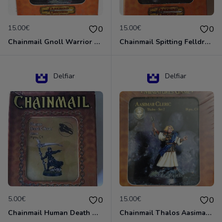
15.00€
15.00€
0
0
Chainmail Gnoll Warrior Dungeons & Dragons
Chainmail Spitting Felldrake
Delfiar
Delfiar
5.00€
15.00€
0
0
Chainmail Human Death Cleric
Chainmail Thalos Aasimar Cleric