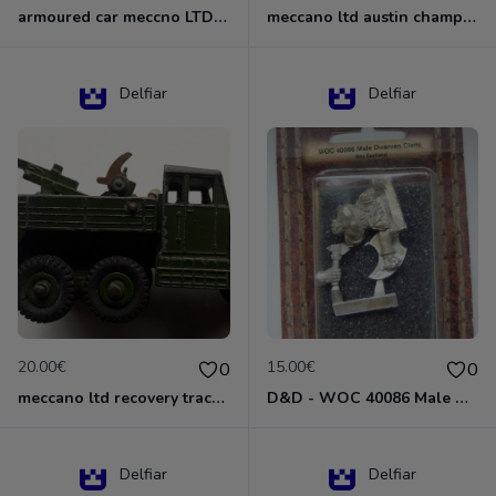
armoured car meccno LTD N°670
meccano ltd austin champ N°674
Delfiar
Delfiar
20.00€
15.00€
0
0
meccano ltd recovery tractor N°661
D&D - WOC 40086 Male Dwarven Cleric Miniature - Donjons Dragons
Delfiar
Delfiar