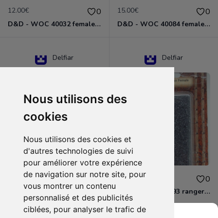
12.00€
15.00€
0
0
D&D - WOC 40032 female halfling rogue Miniature - Donjons Dragons
D&D - WOC 40084 female human wizard Miniature - Donjons Dragons
Delfiar
Delfiar
Nous utilisons des
cookies
Nous utilisons des cookies et
d'autres technologies de suivi
pour améliorer votre expérience
de navigation sur notre site, pour
15.00€
12.00€
0
0
vous montrer un contenu
D&D - 88286 paladin human male Miniature - Donjons Dragons
D&D - WOC 40093 ranger human female Miniature - Donjons Dragons
personnalisé et des publicités
ciblées, pour analyser le trafic de