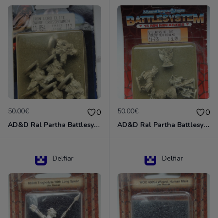
50.00€
50.00€
0
0
AD&D Ral Partha Battlesystem Miniatures Pack Iron Lord Dwarf Crossbowmen 11-854
AD&D Ral Partha Battlesystem Villains/Forgotten Realms 11-955 Miniatures
Delfiar
Delfiar