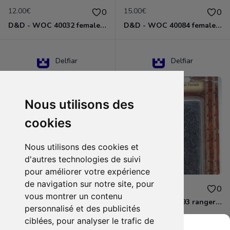
12.00€
15.00€
0
0
D&D - WOC 40032 female halfling rogue Miniature - Donjons Dragons
D&D - WOC 40084 female human wizard Miniature - Donjons Dragons
Delfiar
Delfiar
Nous utilisons des
cookies
Nous utilisons des cookies et
d'autres technologies de suivi
pour améliorer votre expérience
de navigation sur notre site, pour
15.00€
12.00€
0
0
vous montrer un contenu
D&D - 88286 paladin human male Miniature - Donjons Dragons
D&D - WOC 40093 ranger human female Miniature - Donjons Dragons
personnalisé et des publicités
ciblées, pour analyser le trafic de