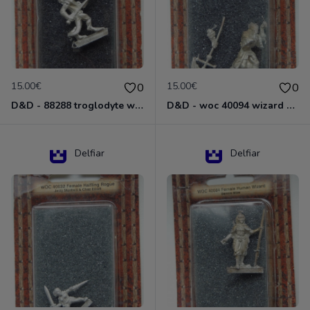
15.00€
15.00€
0
0
D&D - 88288 troglodyte with long Miniature - Donjons Dragons
D&D - woc 40094 wizard human male Miniature - Donjons Dragons
Delfiar
Delfiar