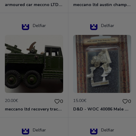
armoured car meccno LTD N°670
meccano ltd austin champ N°674
Delfiar
Delfiar
20.00€
15.00€
0
0
meccano ltd recovery tractor N°661
D&D - WOC 40086 Male Dwarven Cleric Miniature - Donjons Dragons
Delfiar
Delfiar