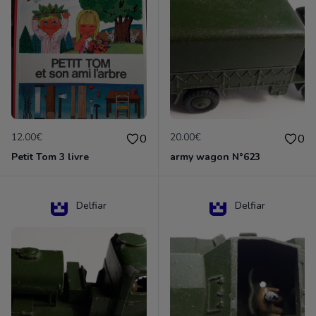
12.00€
20.00€
0
0
Petit Tom 3 livre
army wagon N°623
Delfiar
Delfiar