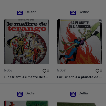
Delfiar
Delfiar
5.00€
5.00€
0
0
Luc Orient -Le maître de terango
Luc Orient -La planète de l'angoisse
Delfiar
Delfiar