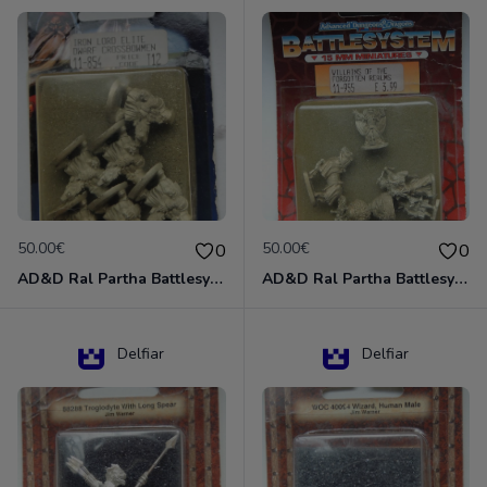
50.00€
50.00€
0
0
AD&D Ral Partha Battlesystem Miniatures Pack Iron Lord Dwarf Crossbowmen 11-854
AD&D Ral Partha Battlesystem Villains/Forgotten Realms 11-955 Miniatures
Delfiar
Delfiar