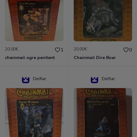
20.00€
20.00€
1
0
chainmail ogre penitent
Chainmail Dire Boar
Delfiar
Delfiar