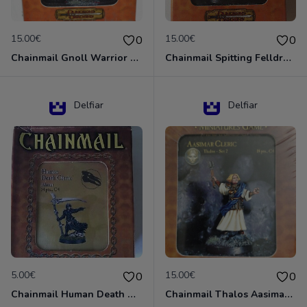
15.00€
15.00€
0
0
Chainmail Gnoll Warrior Dungeons & Dragons
Chainmail Spitting Felldrake
Delfiar
Delfiar
5.00€
15.00€
0
0
Chainmail Human Death Cleric
Chainmail Thalos Aasimar Cleric