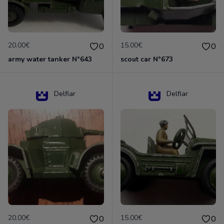
20.00€
15.00€
0
0
army water tanker N°643
scout car N°673
Delfiar
Delfiar
20.00€
15.00€
0
0