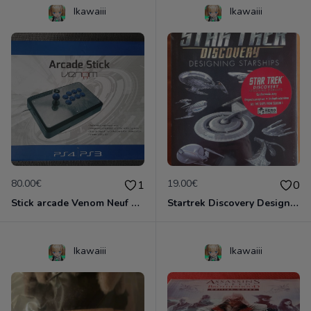
Ikawaiii
Ikawaiii
80.00€
19.00€
1
0
Stick arcade Venom Neuf scellé (100% moddable)
Startrek Discovery Designing Starships Neuf emballé
Ikawaiii
Ikawaiii