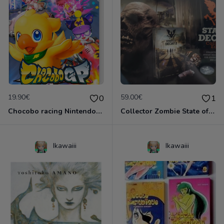
19.90€
59.00€
0
1
Chocobo racing Nintendo Switch
Collector Zombie State of Decay 2 Neuf!
Ikawaiii
Ikawaiii