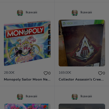
Ikawaiii
Ikawaiii
28.00€
169.00€
0
0
Monopoly Sailor Moon Neuf scellé
Collector Assassin's Creed 3 Neuf emballé!
Ikawaiii
Ikawaiii