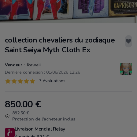
collection chevaliers du zodiaque
Saint Seiya Myth Cloth Ex
Vendeur :
Ikawaiii
Dernière connexion : 01/06/2026 12:26
Évaluations
3 évaluations
3 sur 5 étoiles
850.00
€
Product information
892.50 €
Protection de l'acheteur inclus
Livraison Mondial Relay
À partir de 3.31 €