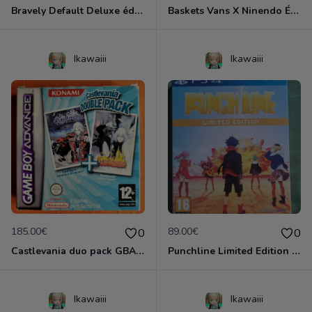
Bravely Default Deluxe édition Collector neuf emballé Nintendo 3DS
Baskets Vans X Ninendo Édition limitées 2015 Neuves
Ikawaiii
Ikawaiii
185.00€
89.00€
0
0
Castlevania duo pack GBA complet VF
Punchline Limited Edition EUR Neuf sous Blister
Ikawaiii
Ikawaiii