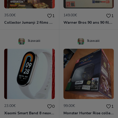
35.00€
149.00€
1
1
Collector Jumanji 2 films + jeu de société Neuf emballé
Warner Bros 90 ans 90 films Neuf emballé
Ikawaiii
Ikawaiii
23.00€
99.00€
0
1
Xiaomi Smart Band 8 neuve emballée
Monster Hunter Rise collector Nintendo Switch