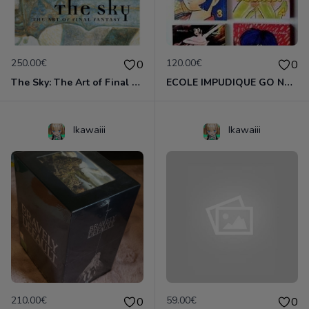
250.00€
120.00€
0
0
The Sky: The Art of Final Fantasy Slipcased Edition by Yoshitaka Amano
ECOLE IMPUDIQUE GO NAGAI INTEGRALE 6 TOMES
Ikawaiii
Ikawaiii
210.00€
59.00€
0
0