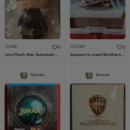
35.00€
120.00€
0
0
rare Plush Nier Automata YoRHa No. 9 Type S
Assassin's creed Brotherood CODEX édition Neuf
Ikawaiii
Ikawaiii