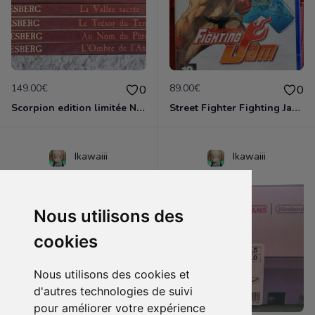
149.00€
89.00€
0
0
Scorpion edition limitée Neufs - Desberg
Street Fighter Fighting Jam PS2 NEUF emballé!
Ikawaiii
Ikawaiii
Nous utilisons des
cookies
Nous utilisons des cookies et
d'autres technologies de suivi
pour améliorer votre expérience