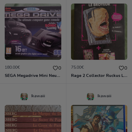
180.00€
75.00€
0
0
SEGA Megadrive Mini Neuve 42 jeux 2 manettes
Rage 2 Collector Ruckus Le Broyeur Neuf
Ikawaiii
Ikawaiii