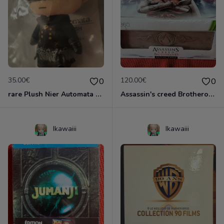
35.00€
120.00€
0
0
rare Plush Nier Automata YoRHa No. 9 Type S
Assassin's creed Brotherood CODEX édition Neuf
Ikawaiii
Ikawaiii