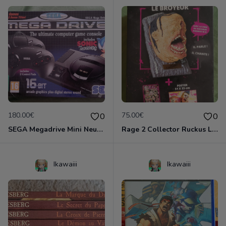
180.00€
75.00€
0
0
SEGA Megadrive Mini Neuve 42 jeux 2 manettes
Rage 2 Collector Ruckus Le Broyeur Neuf
Ikawaiii
Ikawaiii