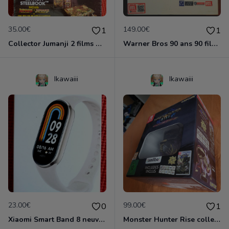
35.00€
149.00€
1
1
Collector Jumanji 2 films + jeu de société Neuf emballé
Warner Bros 90 ans 90 films Neuf emballé
Ikawaiii
Ikawaiii
23.00€
99.00€
0
1
Xiaomi Smart Band 8 neuve emballée
Monster Hunter Rise collector Nintendo Switch