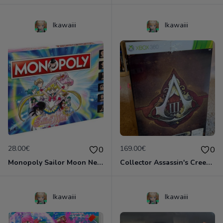
Ikawaiii
Ikawaiii
28.00€
169.00€
0
0
Monopoly Sailor Moon Neuf scellé
Collector Assassin's Creed 3 Neuf emballé!
Ikawaiii
Ikawaiii