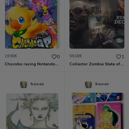
19.90€
59.00€
0
1
Chocobo racing Nintendo Switch
Collector Zombie State of Decay 2 Neuf!
Ikawaiii
Ikawaiii