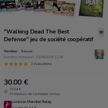
"Walking Dead The Best
Defense" jeu de société coopératif
Vendeur :
Ikawaiii
Dernière connexion : 01/06/2026 12:26
Évaluations
3 évaluations
3 sur 5 étoiles
30.00
€
Product information
32.64 €
Protection de l'acheteur inclus
Livraison Mondial Relay
À partir de 3.1 €