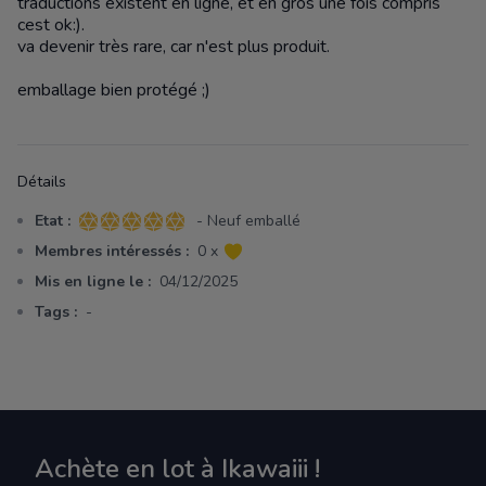
traductions existent en ligne, et en gros une fois compris
cest ok:).
va devenir très rare, car n'est plus produit.
emballage bien protégé ;)
Détails
Etat :
- Neuf emballé
5 sur 5 étoiles
Membres intéressés :
0 x
Mis en ligne le :
04/12/2025
Tags :
-
Achète en lot à Ikawaiii !