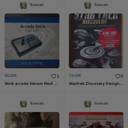
Ikawaiii
Ikawaiii
80.00€
19.00€
1
0
Stick arcade Venom Neuf scellé (100% moddable)
Startrek Discovery Designing Starships Neuf emballé
Ikawaiii
Ikawaiii