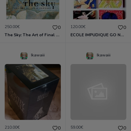
250.00€
120.00€
0
0
The Sky: The Art of Final Fantasy Slipcased Edition by Yoshitaka Amano
ECOLE IMPUDIQUE GO NAGAI INTEGRALE 6 TOMES
Ikawaiii
Ikawaiii
210.00€
59.00€
0
0