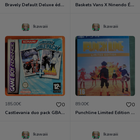
Bravely Default Deluxe édition Collector neuf emballé Nintendo 3DS
Baskets Vans X Ninendo Édition limitées 2015 Neuves
Ikawaiii
Ikawaiii
185.00€
89.00€
0
0
Castlevania duo pack GBA complet VF
Punchline Limited Edition EUR Neuf sous Blister
Ikawaiii
Ikawaiii