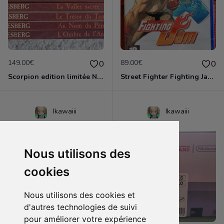
149.00€
89.00€
0
0
Scorpion edition limitée Neufs - Desberg
Street Fighter Fighting Jam PS2 NEUF emballé!
Ikawaiii
Ikawaiii
Nous utilisons des
cookies
Nous utilisons des cookies et
d'autres technologies de suivi
pour améliorer votre expérience