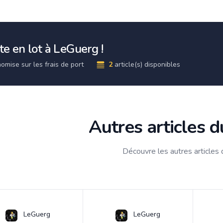
e en lot à LeGuerg !
omise sur les frais de port
2
article(s) disponibles
Autres articles 
Découvre les autres articles
LeGuerg
LeGuerg