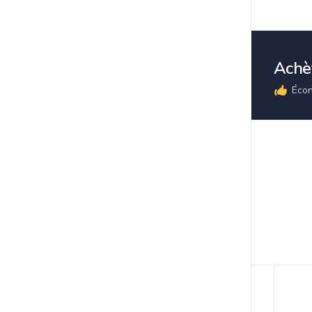
Achèt
Écon