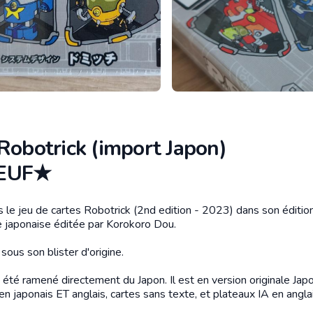
Robotrick (import Japon)
EUF★
s le jeu de cartes Robotrick (2nd edition - 2023) dans son éditio
tion
le japonaise éditée par Korokoro Dou.
sous son blister d'origine.
 été ramené directement du Japon. Il est en version originale Jap
en japonais ET anglais, cartes sans texte, et plateaux IA en anglai