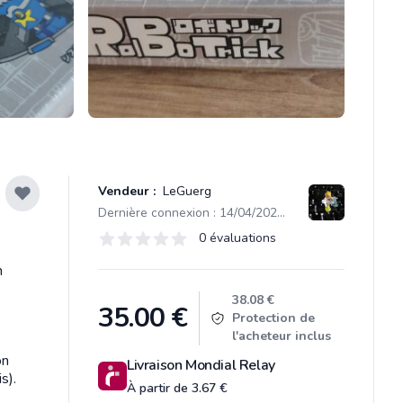
Vendeur :
LeGuerg
Dernière connexion : 14/04/2026 13:32
Évaluations
0 évaluations
0 sur 5 étoiles
n
Product information
38.08 €
35.00
€
Protection de
l'acheteur inclus
on
Livraison Mondial Relay
s).
À partir de 3.67 €