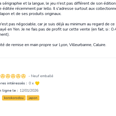
a sérigraphie et la langue, le jeu n'est pas différent de son édition
e éditée récemment par Iello. Il s'adresse surtout aux collectionn
Japon et de ses produits originaux.
n'est pas négociable, car je suis déjà au minimum au regard de ce
payé en Yen. Je ne fais pas de profit sur cette vente (en fait, si : 0
ent).
ité de remise en main propre sur Lyon, Villeurbanne, Caluire.
- Neuf emballé
5 sur 5 étoiles
es intéressés :
0 x
 ligne le :
12/01/2026
korokorodou
japon