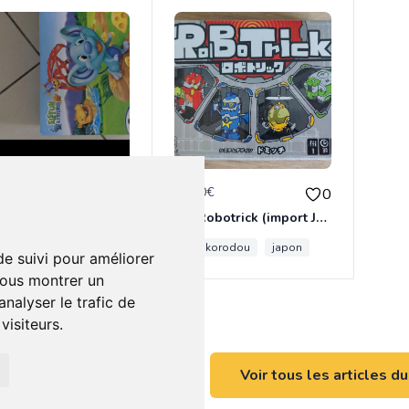
0€
35.00€
0
0
ATTRAP'SOURIS (2013 - ELEFUN & FRIENDS)
Jeu Robotrick (import Japon) ★NEUF★
korokorodou
japon
de suivi pour améliorer
vous montrer un
nalyser le trafic de
isiteurs.
Voir tous les articles d