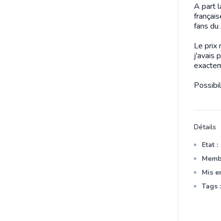
A part l
français
fans du 
Le prix 
j'avais 
exactem
Possibil
Détails
Etat :
Membr
Mis en
Tags :