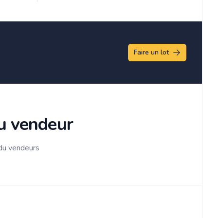
Faire un lot
du vendeur
 du vendeurs