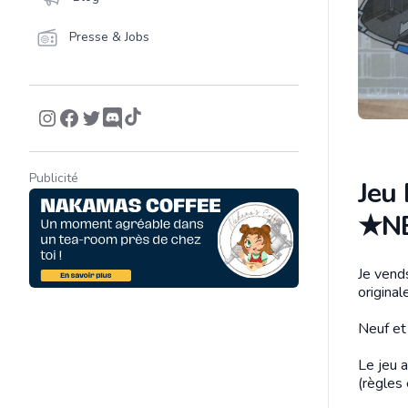
Presse & Jobs
Publicité
Jeu 
★N
Je vend
Descrip
origina
Neuf et 
Le jeu a
(règles 