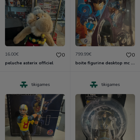
16.00€
799.99€
0
0
peluche asterix officiel
boite figurine desktop mc coy dragonball z sangoku edition z neuf
tikigames
tikigames