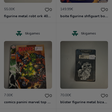
55.00€
149.99€
0
0
figurine metal robt ork 40000 games worshop
boite figurine shfiguart bower neuve
tikigames
tikigames
7.00€
70.00€
0
0
comics panini marvel top 12 2011
blister figurine metal bizarboy ork 40000 games xorshop