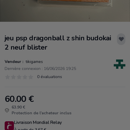
jeu psp dragonball z shin budokai
2 neuf blister
Vendeur :
tikigames
Dernière connexion : 16/06/2026 19:25
Évaluations
0 évaluations
0 sur 5 étoiles
60.00
€
Product information
63.90 €
Protection de l'acheteur inclus
Livraison Mondial Relay
À partir de 3.67 €