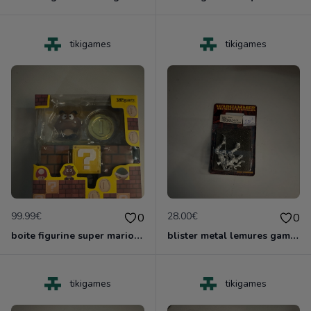
tikigames
tikigames
99.99€
28.00€
0
0
boite figurine super mario shfiguarts nruve blister
blister metal lemures games worshop neuf nlister
tikigames
tikigames