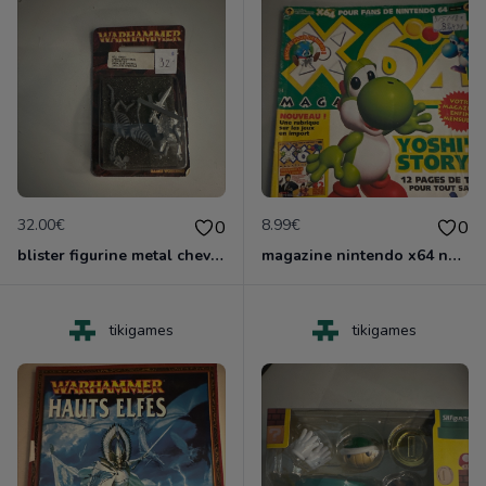
32.00€
8.99€
0
0
blister figurine metal chevalier infernal games worshop
magazine nintendo x64 no 4
tikigames
tikigames