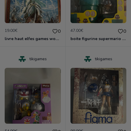
19.00€
47.00€
0
0
livre haut elfes games worshop nruf
boite figurine supermario shfiguarts neuf scelle
tikigames
tikigames