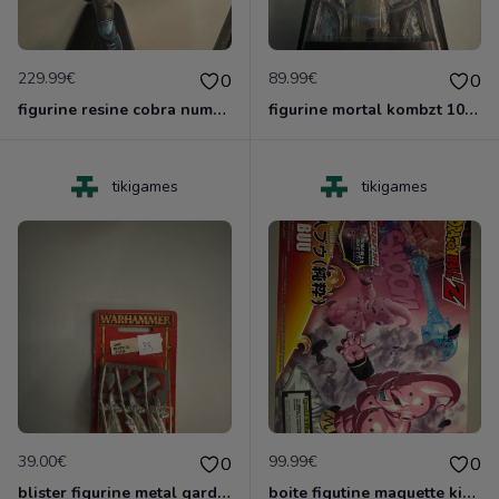
229.99€
89.99€
0
0
figurine resine cobra numerote neuve de karidma toys
figurine mortal kombzt 10 neuf blister
tikigames
tikigames
39.00€
99.99€
0
0
blister figurine metal garde laritime lothern gamesworshop neuf blister
boite figutine maquette kid buu dragonball z neuf