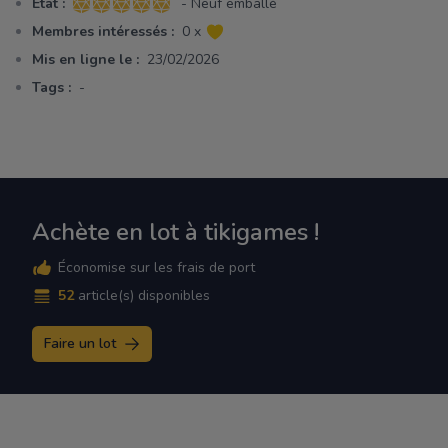
Etat :
- Neuf emballé
5 sur 5 étoiles
Membres intéressés :
0 x
Mis en ligne le :
23/02/2026
Tags :
-
Achète en lot à tikigames !
Économise sur les frais de port
52
article(s) disponibles
Faire un lot