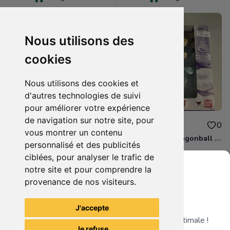
Nous utilisons des
cookies
Nous utilisons des cookies et
d'autres technologies de suivi
pour améliorer votre expérience
de navigation sur notre site, pour
110.00€
99.99€
0
0
vous montrer un contenu
boite figurine drahonball z shfiguarts neuve scelle
boite figurine dragonball z shfiguarts neuve scelle
personnalisé et des publicités
ciblées, pour analyser le trafic de
notre site et pour comprendre la
provenance de nos visiteurs.
Grenier du Geek
Voir tous les articles du vendeur
J'accepte
Télécharge notre app pour une expérience optimale !
Je refuse