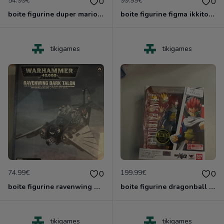
54.99€
99.99€
0
0
boite figurine duper mario shfiguarts neuve scelle
boite figurine figma ikkitousen neuve scelle
tikigames
tikigames
74.99€
199.99€
0
0
boite figurine ravenwing dark talon gamesworshop neuf blister
boite figurine dragonball z shfiguarts neuve scelle
tikigames
tikigames