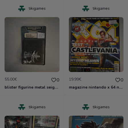
tikigames
tikigames
55.00€
19.99€
0
0
blister figurine metal seigeur eldar noir neuf nlister
magazine nintendo x 64 no 17
tikigames
tikigames