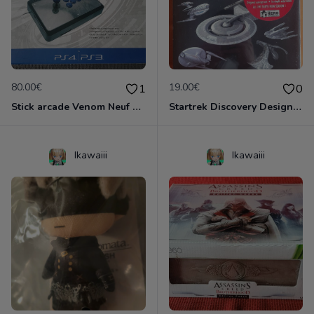
80.00€
19.00€
1
0
Stick arcade Venom Neuf scellé (100% moddable)
Startrek Discovery Designing Starships Neuf emballé
Ikawaiii
Ikawaiii