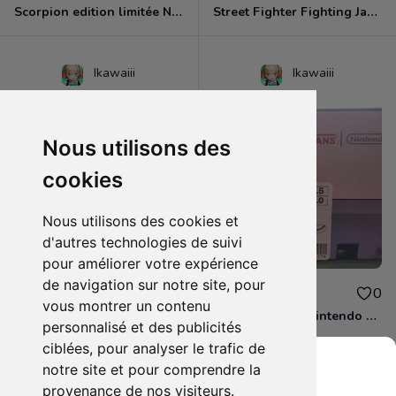
Scorpion edition limitée Neufs - Desberg
Street Fighter Fighting Jam PS2 NEUF emballé!
Ikawaiii
Ikawaiii
Nous utilisons des
cookies
Nous utilisons des cookies et
d'autres technologies de suivi
pour améliorer votre expérience
de navigation sur notre site, pour
65.00€
65.00€
0
0
vous montrer un contenu
Baskets Vans X Nintendo Yoshi Neuves!
Baskets Vans X Nintendo Princess Peach 2015 Neuves
personnalisé et des publicités
ciblées, pour analyser le trafic de
notre site et pour comprendre la
provenance de nos visiteurs.