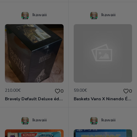
Ikawaiii
Ikawaiii
210.00€
59.00€
0
0
Bravely Default Deluxe édition Collector neuf emballé Nintendo 3DS
Baskets Vans X Ninendo Édition limitées 2015 Neuves
Ikawaiii
Ikawaiii