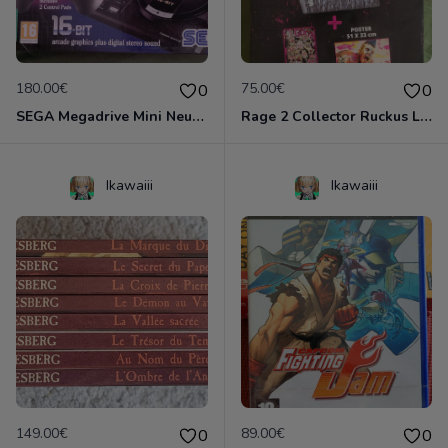
180.00€
75.00€
0
0
SEGA Megadrive Mini Neuve 42 jeux 2 manettes
Rage 2 Collector Ruckus Le Broyeur Neuf
Ikawaiii
Ikawaiii
149.00€
89.00€
0
0