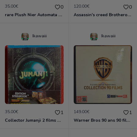
35.00€
120.00€
0
0
rare Plush Nier Automata YoRHa No. 9 Type S
Assassin's creed Brotherood CODEX édition Neuf
Ikawaiii
Ikawaiii
35.00€
149.00€
1
1
Collector Jumanji 2 films + jeu de société Neuf emballé
Warner Bros 90 ans 90 films Neuf emballé