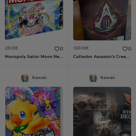
28.00€
169.00€
0
0
Monopoly Sailor Moon Neuf scellé
Collector Assassin's Creed 3 Neuf emballé!
Ikawaiii
Ikawaiii