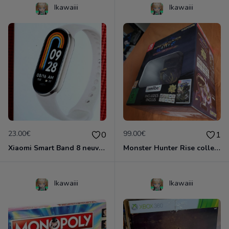
Ikawaiii
Ikawaiii
23.00€
99.00€
0
1
Xiaomi Smart Band 8 neuve emballée
Monster Hunter Rise collector Nintendo Switch
Ikawaiii
Ikawaiii