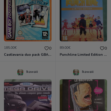
185.00€
89.00€
0
0
Castlevania duo pack GBA complet VF
Punchline Limited Edition EUR Neuf sous Blister
Ikawaiii
Ikawaiii