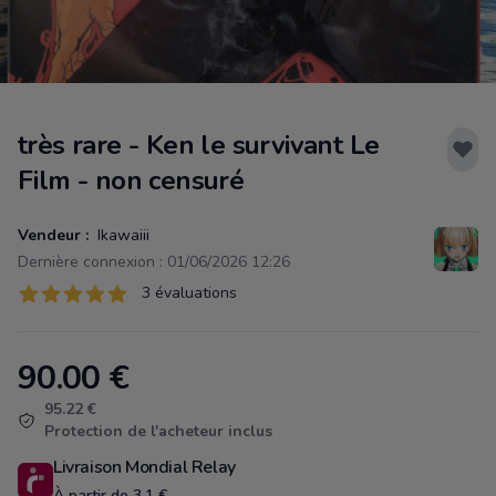
très rare - Ken le survivant Le
Film - non censuré
Vendeur :
Ikawaiii
Dernière connexion : 01/06/2026 12:26
Évaluations
3 évaluations
3 sur 5 étoiles
90.00
€
Product information
95.22 €
Protection de l'acheteur inclus
Livraison Mondial Relay
À partir de 3.1 €