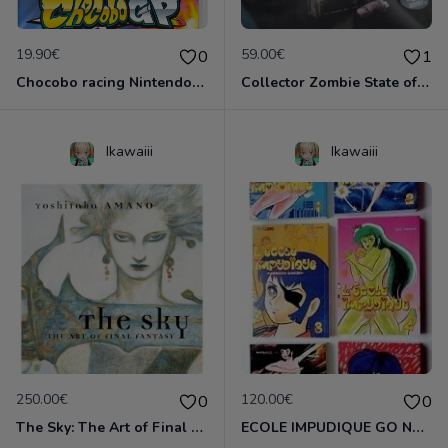
19.90€
59.00€
0
1
Chocobo racing Nintendo Switch
Collector Zombie State of Decay 2 Neuf!
Ikawaiii
Ikawaiii
250.00€
120.00€
0
0
The Sky: The Art of Final Fantasy Slipcased Edition by Yoshitaka Amano
ECOLE IMPUDIQUE GO NAGAI INTEGRALE 6 TOMES