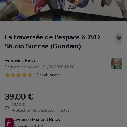
La traversée de l'espace 6DVD
Studio Sunrise (Gundam)
Vendeur :
Ikawaiii
Dernière connexion : 01/06/2026 12:26
Évaluations
3 évaluations
3 sur 5 étoiles
39.00
€
Product information
42.12 €
Protection de l'acheteur inclus
Livraison Mondial Relay
À partir de 3.1 €