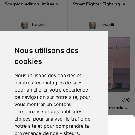
Scorpion edition limitée Neufs - Desberg
Street Fighter Fighting Jam PS2 NEUF emballé!
Ikawaiii
Ikawaiii
Nous utilisons des
cookies
Nous utilisons des cookies et
d'autres technologies de suivi
pour améliorer votre expérience
de navigation sur notre site, pour
65.00€
65.00€
0
0
vous montrer un contenu
Baskets Vans X Nintendo Yoshi Neuves!
Baskets Vans X Nintendo Princess Peach 2015 Neuves
personnalisé et des publicités
ciblées, pour analyser le trafic de
notre site et pour comprendre la
provenance de nos visiteurs.