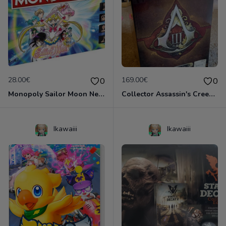
28.00€
169.00€
0
0
Monopoly Sailor Moon Neuf scellé
Collector Assassin's Creed 3 Neuf emballé!
Ikawaiii
Ikawaiii