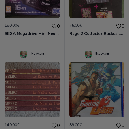
180.00€
75.00€
0
0
SEGA Megadrive Mini Neuve 42 jeux 2 manettes
Rage 2 Collector Ruckus Le Broyeur Neuf
Ikawaiii
Ikawaiii
149.00€
89.00€
0
0