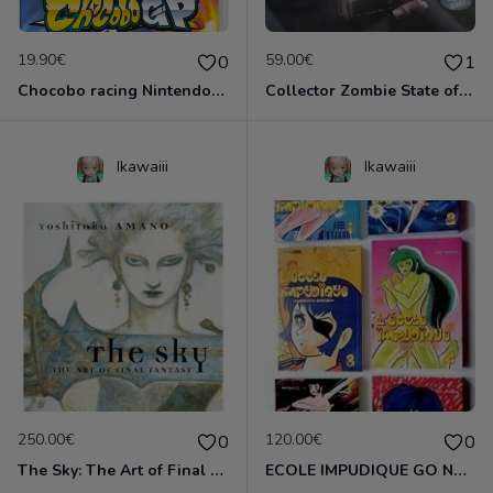
19.90€
59.00€
0
1
Chocobo racing Nintendo Switch
Collector Zombie State of Decay 2 Neuf!
Ikawaiii
Ikawaiii
250.00€
120.00€
0
0
The Sky: The Art of Final Fantasy Slipcased Edition by Yoshitaka Amano
ECOLE IMPUDIQUE GO NAGAI INTEGRALE 6 TOMES