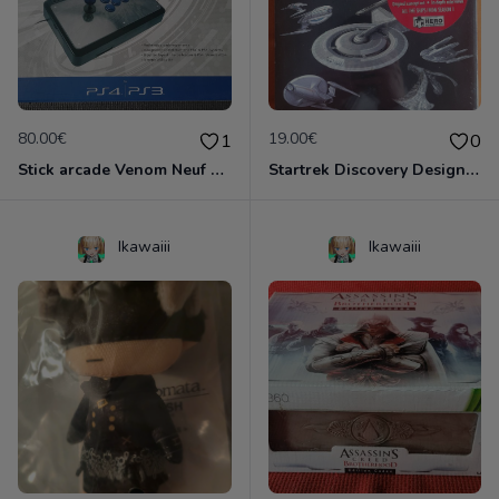
80.00€
19.00€
1
0
Stick arcade Venom Neuf scellé (100% moddable)
Startrek Discovery Designing Starships Neuf emballé
Ikawaiii
Ikawaiii