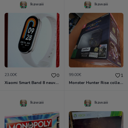
Ikawaiii
Ikawaiii
23.00€
99.00€
0
1
Xiaomi Smart Band 8 neuve emballée
Monster Hunter Rise collector Nintendo Switch
Ikawaiii
Ikawaiii