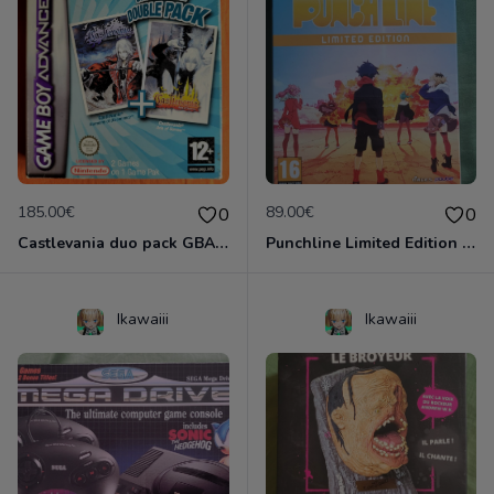
185.00€
89.00€
0
0
Castlevania duo pack GBA complet VF
Punchline Limited Edition EUR Neuf sous Blister
Ikawaiii
Ikawaiii