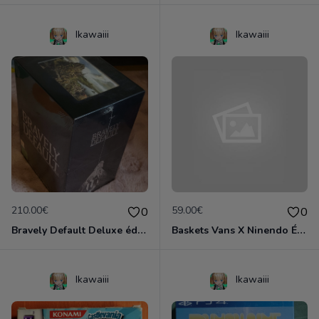
Ikawaiii
Ikawaiii
210.00€
59.00€
0
0
Bravely Default Deluxe édition Collector neuf emballé Nintendo 3DS
Baskets Vans X Ninendo Édition limitées 2015 Neuves
Ikawaiii
Ikawaiii