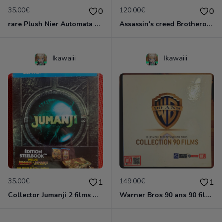
35.00€
120.00€
0
0
rare Plush Nier Automata YoRHa No. 9 Type S
Assassin's creed Brotherood CODEX édition Neuf
Ikawaiii
Ikawaiii
35.00€
149.00€
1
1
Collector Jumanji 2 films + jeu de société Neuf emballé
Warner Bros 90 ans 90 films Neuf emballé