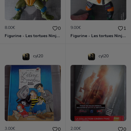
8.00€
9.00€
0
1
Figurine - Les tortues Ninja - Leonardo
Figurine - Les tortues Ninja - Michelangelo
cyl20
cyl20
3.00€
2.00€
0
0