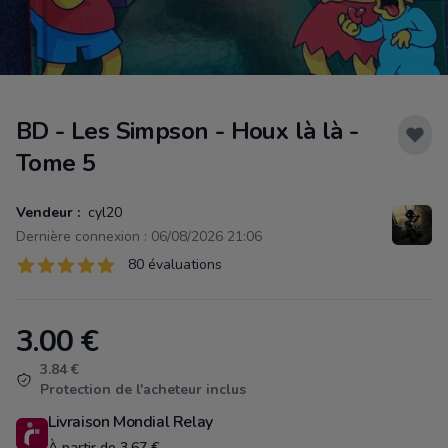
BD - Les Simpson - Houx là là -
Tome 5
Vendeur :
cyl20
Dernière connexion : 06/08/2026 21:06
Évaluations
80 évaluations
80 sur 5 étoiles
3.00
€
Product information
3.84 €
Protection de l'acheteur inclus
Livraison Mondial Relay
À partir de 3.67 €