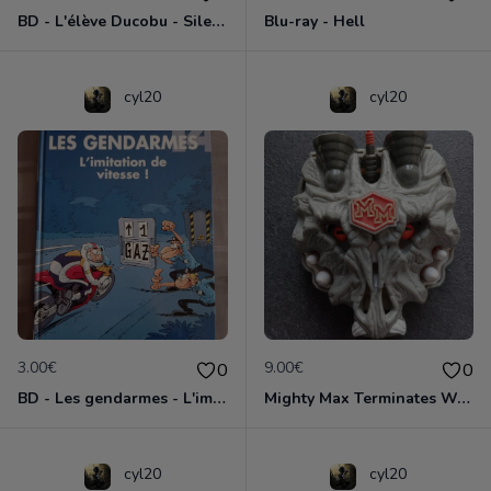
BD - L'élève Ducobu - Silence, on copie
Blu-ray - Hell
cyl20
cyl20
3.00€
9.00€
0
0
BD - Les gendarmes - L'imitation de vitesse - Tome 14
Mighty Max Terminates Wolfship 7
cyl20
cyl20