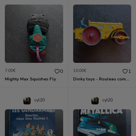
7.00€
10.00€
0
1
Mighty Max Squishes Fly
Dinky toys - Rouleau compresseur - Richier 90A
cyl20
cyl20