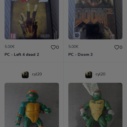
5.00€
5.00€
0
0
PC - Left 4 dead 2
PC - Doom 3
cyl20
cyl20