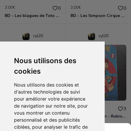
3.00€
3.00€
0
0
BD - Les blagues de Toto - L'école des vannes - Tome 1
BD - Les Simpson Cirque en folie ! - Tome 11
cyl20
cyl20
Nous utilisons des
cookies
Nous utilisons des cookies et
d'autres technologies de suivi
pour améliorer votre expérience
de navigation sur notre site, pour
3.00€
4.00€
0
3
vous montrer un contenu
BD - Les Simpson - Sous les projecteurs - Tome 13
Manga - Pokémon - Rubis et Saphir - Tome 1
personnalisé et des publicités
ciblées, pour analyser le trafic de