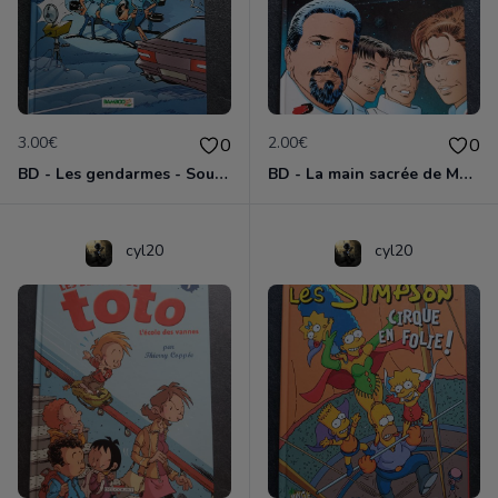
3.00€
2.00€
0
0
BD - Les gendarmes - Souriez, vous êtes flashés - Tome 5
BD - La main sacrée de Metallica
cyl20
cyl20