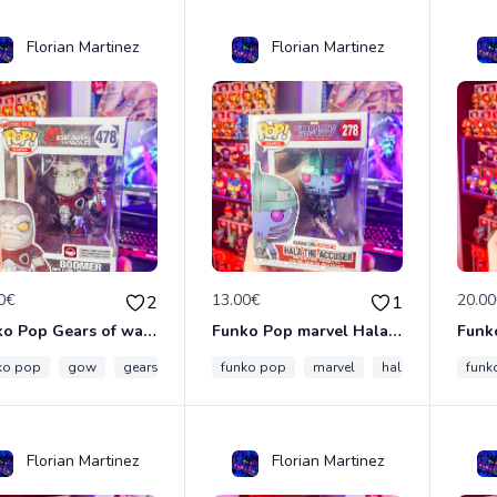
Florian Martinez
Florian Martinez
0€
13.00€
20.0
2
1
Funko Pop Gears of war Boomer 478
Funko Pop marvel Hala The Accuser 278
ko pop
gow
gears of war
funko pop
boomer
marvel
hala the accuser
funk
Florian Martinez
Florian Martinez