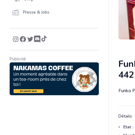
Presse & Jobs
Publicité
Fun
442
Funko P
Descrip
Détails
Etat :