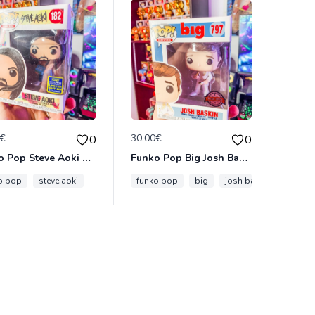
0€
30.00€
0
0
Funko Pop Steve Aoki 182 Convention
Funko Pop Big Josh Baskin 797
o pop
steve aoki
funko pop
big
josh baskin