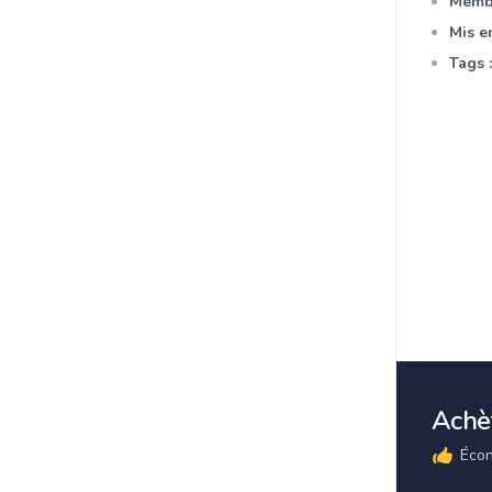
Membr
Mis en
Tags :
Achèt
Écon