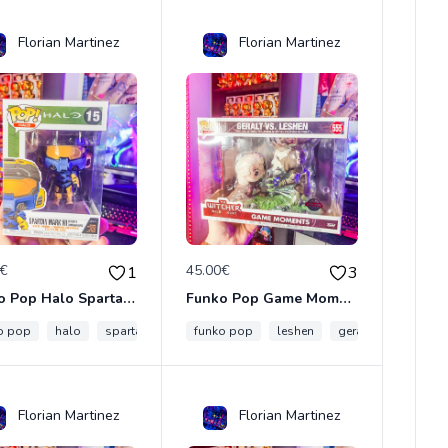
Florian Martinez
Florian Martinez
0€
45.00€
1
3
Funko Pop Halo Spartan Mark IV
Funko Pop Game Moment The Witcher Geralt Vs Leshen 555
o pop
halo
spartan
funko pop
leshen
geralt
the witch
Florian Martinez
Florian Martinez