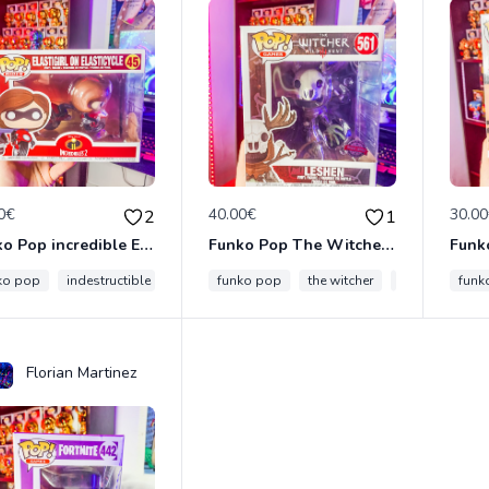
0€
40.00€
30.0
2
1
Funko Pop incredible Elastigirl on Elasticycle 45
Funko Pop The Witcher Leshen 6 pouces 561
ko pop
indestructible
elastigirl
funko pop
incredible
the witcher
leshen
funk
Florian Martinez