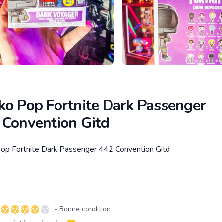
ko Pop Fortnite Dark Passenger
 Convention Gitd
op Fortnite Dark Passenger 442 Convention Gitd
tion
- Bonne condition
4 sur 5 étoiles