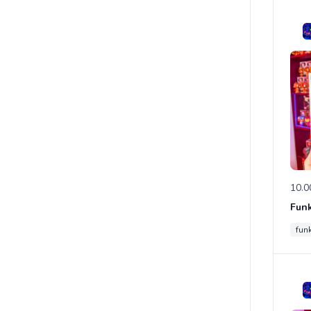
10.0
fun