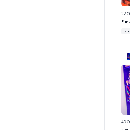
22.0
Fun
tsu
40.0