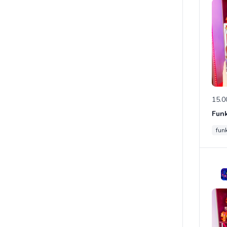
15.0
fun