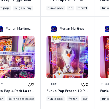
Funko Pop Buggs Bunny 13 Funko Exclusive
Funko Pop Batman 04 Art
ko pop
bugs bunny
looney tunes
funko pop
dc
marvel
batman
funk
Florian Martinez
Florian Martinez
0€
30.00€
25.0
2
0
Funko Pop 4 Pack La reine des Neiges Frozen Olaf / Elsa / Anna / Kristoff
Funko Pop Frozen 10 Pouces La reine des Neiges Frozen Olaf 603
zen
la reine des neiges
funko pop
funko pop
olaf
frozen
olaf
la reine d
funk