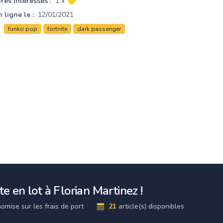
es intéressés :
1 x
 ligne le :
12/01/2021
funko pop
fortnite
dark passenger
e en lot à Florian Martinez !
omise sur les frais de port
21
article(s) disponibles