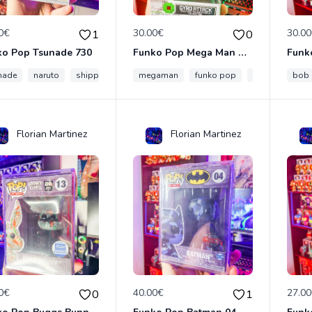
0€
30.00€
30.0
1
0
ko Pop Tsunade 730
Funko Pop Mega Man Gyro Attack Convention GITD
nade
naruto
shippuden
funko
megaman
pop
funko pop
gyro attack
bob 
Florian Martinez
Florian Martinez
0€
40.00€
27.0
0
1