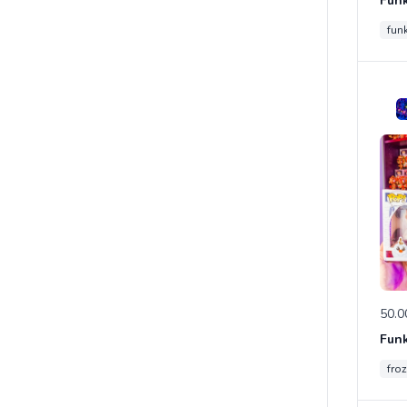
fun
50.0
fro