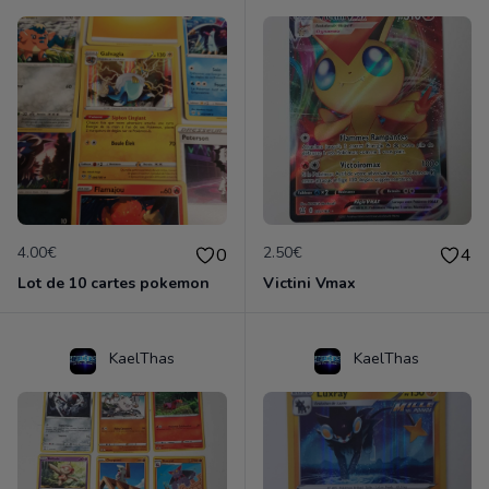
4.00€
2.50€
0
4
Lot de 10 cartes pokemon
Victini Vmax
KaelThas
KaelThas