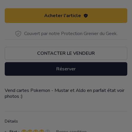
Acheter l'article
Couvert par notre Protection Grenier du Geek.
CONTACTER LE VENDEUR
Réserver
Vend cartes Pokemon - Mustar et Aldo en parfait état voir
Description
photos :)
Détails
Etat :
- Bonne condition