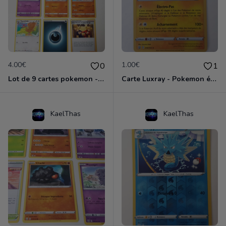
4.00€
1.00€
0
1
Lot de 9 cartes pokemon - épée et bouclier
Carte Luxray - Pokemon épée et bouclier
KaelThas
KaelThas