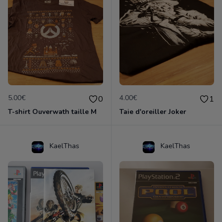
5.00€
4.00€
0
1
T-shirt Ouverwath taille M
Taie d'oreiller Joker
KaelThas
KaelThas