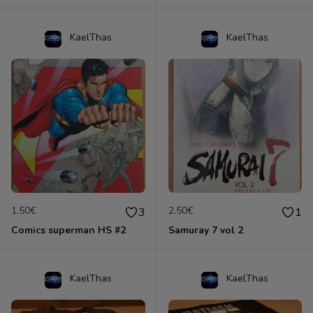
KaelThas
KaelThas
1.50€
2.50€
3
1
Comics superman HS #2
Samuray 7 vol 2
KaelThas
KaelThas