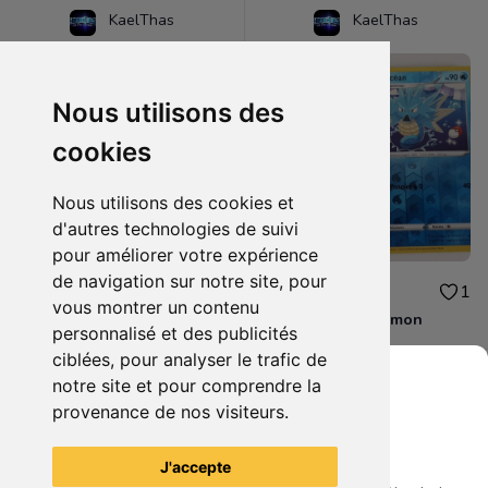
KaelThas
KaelThas
Nous utilisons des
cookies
Nous utilisons des cookies et
d'autres technologies de suivi
pour améliorer votre expérience
de navigation sur notre site, pour
2.00€
4.00€
1
1
vous montrer un contenu
Lot 2 cartes pokemon
Lot 2 cartes pokemon
personnalisé et des publicités
ciblées, pour analyser le trafic de
notre site et pour comprendre la
provenance de nos visiteurs.
Grenier du Geek
Voir tous les articles du vendeur
J'accepte