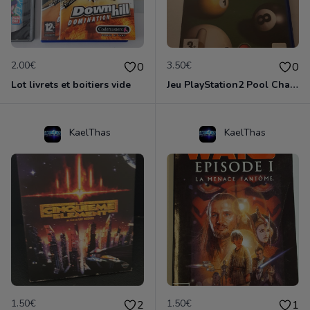
2.00€
3.50€
0
0
Lot livrets et boitiers vide
Jeu PlayStation2 Pool Championship
KaelThas
KaelThas
1.50€
1.50€
2
1