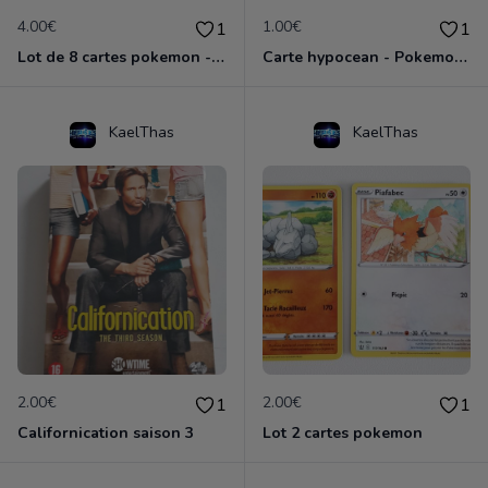
4.00€
1.00€
1
1
Lot de 8 cartes pokemon - épée et bouclier
Carte hypocean - Pokemon épée et bouclier
KaelThas
KaelThas
2.00€
2.00€
1
1
Californication saison 3
Lot 2 cartes pokemon