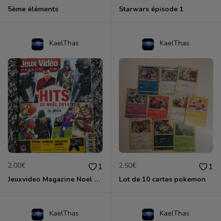
5ème éléments
Starwars épisode 1
KaelThas
KaelThas
2.00€
2.50€
1
1
Jeuxvideo Magazine Noel 2014
Lot de 10 cartes pokemon
KaelThas
KaelThas