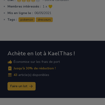
4 sur 5 étoiles
Membres intéressés :
1 x
Mis en ligne le :
06/05/2021
Tags :
pokemon
dresseurs
Achète en lot à KaelThas !
Économise sur les frais de port
Jusqu'à 30% de réduction !
43
article(s) disponibles
Faire un lot