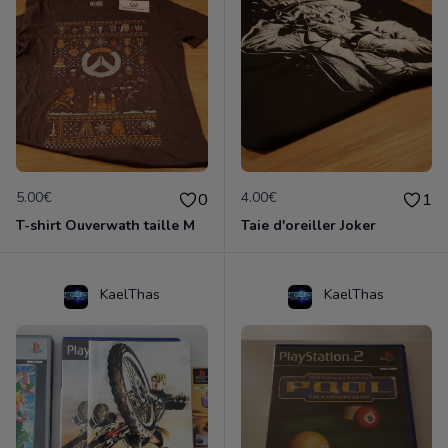
5.00€
4.00€
0
1
T-shirt Ouverwath taille M
Taie d'oreiller Joker
KaelThas
KaelThas