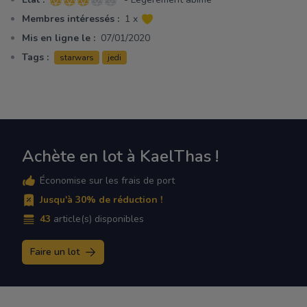
3 sur 5 étoiles
Membres intéressés :
1 x
Mis en ligne le :
07/01/2020
Tags :
starwars
jedi
Achète en lot à KaelThas !
Économise sur les frais de port
Jusqu'à 30% de réduction !
43
article(s) disponibles
Faire un lot