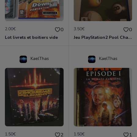
2.00€
3.50€
0
0
Lot livrets et boitiers vide
Jeu PlayStation2 Pool Championship
KaelThas
KaelThas
1.50€
1.50€
2
1