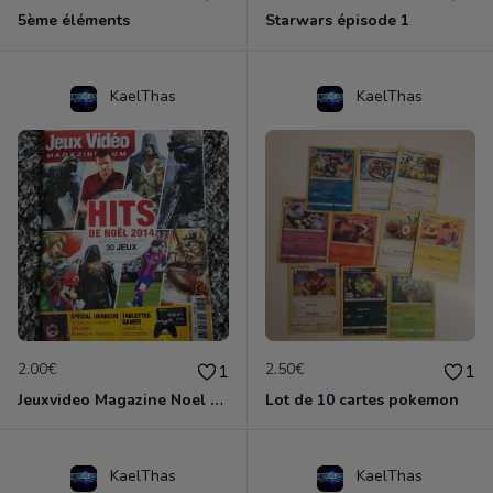
5ème éléments
Starwars épisode 1
KaelThas
KaelThas
2.00€
2.50€
1
1
Jeuxvideo Magazine Noel 2014
Lot de 10 cartes pokemon
KaelThas
KaelThas