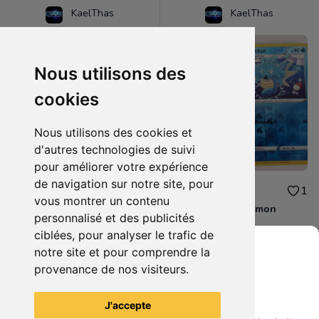
KaelThas
KaelThas
Nous utilisons des
cookies
Nous utilisons des cookies et
d'autres technologies de suivi
pour améliorer votre expérience
de navigation sur notre site, pour
2.00€
4.00€
1
1
vous montrer un contenu
Lot 2 cartes pokemon
Lot 2 cartes pokemon
personnalisé et des publicités
ciblées, pour analyser le trafic de
notre site et pour comprendre la
provenance de nos visiteurs.
Grenier du Geek
Voir tous les articles du vendeur
J'accepte