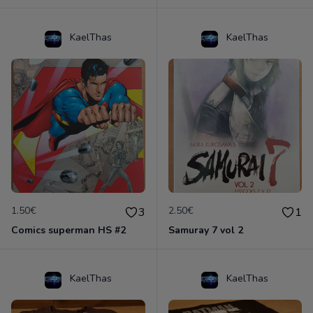
KaelThas
KaelThas
1.50€
2.50€
3
1
Comics superman HS #2
Samuray 7 vol 2
KaelThas
KaelThas