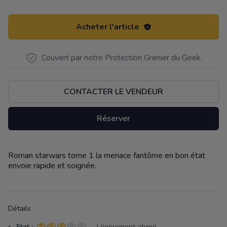
Acheter l'article
Couvert par notre Protection Grenier du Geek.
CONTACTER LE VENDEUR
Réserver
Roman starwars tome 1 la menace fantôme en bon état
Description
envoie rapide et soignée.
Détails
Etat :
- Légèrement abimé