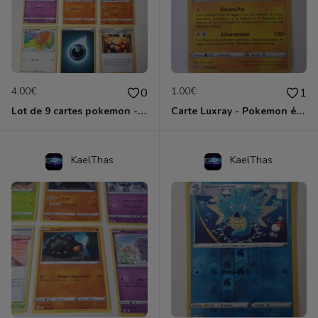
4.00€
1.00€
0
1
Lot de 9 cartes pokemon - épée et bouclier
Carte Luxray - Pokemon épée et bouclier
KaelThas
KaelThas