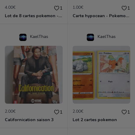
4.00€
1.00€
1
1
Lot de 8 cartes pokemon - épée et bouclier
Carte hypocean - Pokemon épée et bouclier
KaelThas
KaelThas
2.00€
2.00€
1
1
Californication saison 3
Lot 2 cartes pokemon