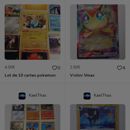
4.00€
2.50€
0
4
Lot de 10 cartes pokemon
Victini Vmax
KaelThas
KaelThas