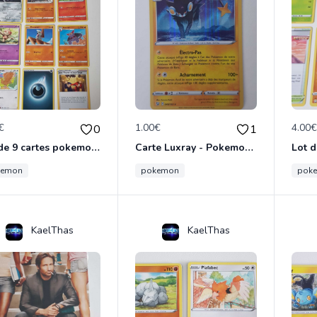
€
1.00€
4.00
0
1
Lot de 9 cartes pokemon - épée et bouclier
Carte Luxray - Pokemon épée et bouclier
kemon
pokemon
pok
KaelThas
KaelThas