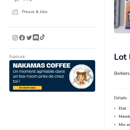
Presse & Jobs
Lot 
Publicité
Boitiers
Descrip
Détails
Etat :
Membr
Mis en