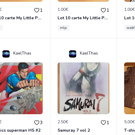
€
1.00€
1.00
1
1
Lot 10 carte My Little Poney
Lot 10 carte My Little Poney
Lot 1
p
mlp
wakf
KaelThas
KaelThas
€
2.50€
5.00
3
1
ics superman HS #2
Samuray 7 vol 2