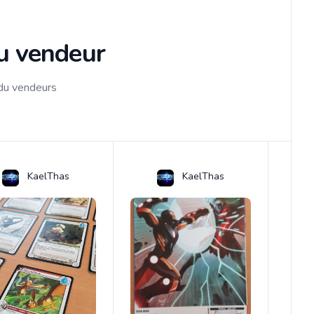
du vendeur
 du vendeurs
KaelThas
KaelThas