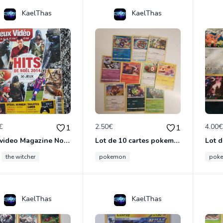
KaelThas
KaelThas
€
2.50€
4.00
1
1
Jeuxvideo Magazine Noel 2014
Lot de 10 cartes pokemon
the witcher
pokemon
pok
KaelThas
KaelThas