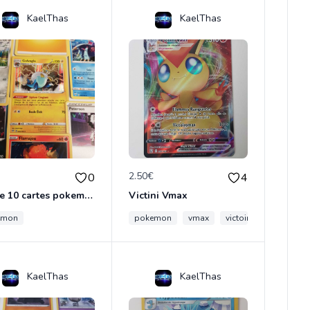
KaelThas
KaelThas
€
2.50€
0
4
Lot de 10 cartes pokemon
Victini Vmax
emon
pokemon
vmax
victoiromax
KaelThas
KaelThas