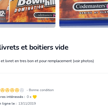
livrets et boitiers vide
 et livret en tres bon et pour remplacement (voir photos)
tion
- Bonne condition
4 sur 5 étoiles
es intéressés :
0 x
 ligne le :
13/11/2019