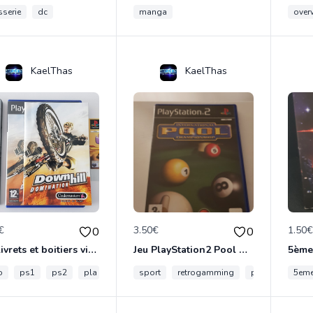
sserie
dc
manga
over
KaelThas
KaelThas
€
3.50€
1.50
0
0
Lot livrets et boitiers vide
Jeu PlayStation2 Pool Championship
5ème
o
ps1
ps2
pla
sport
retrogamming
ps2
5em