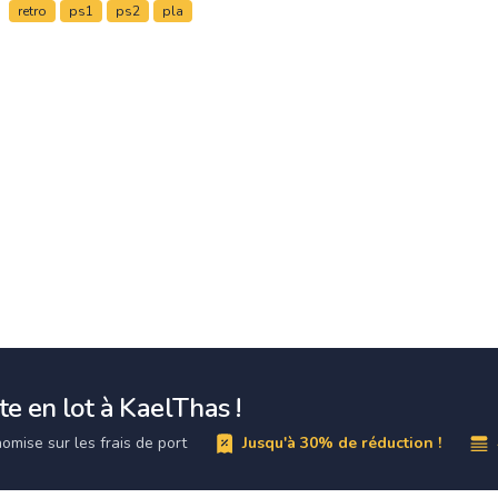
retro
ps1
ps2
pla
e en lot à KaelThas !
omise sur les frais de port
Jusqu'à 30% de réduction !