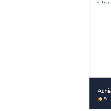
Tags :
Achèt
Écon