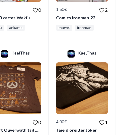
€
1.50€
0
2
0 cartes Wakfu
Comics Ironman 22
u
ankama
marvel
ironman
KaelThas
KaelThas
€
4.00€
0
1
T-shirt Ouverwath taille M
Taie d'oreiller Joker