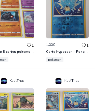
€
1.00€
1
1
Lot de 8 cartes pokemon - épée et bouclier
Carte hypocean - Pokemon épée et bouclier
emon
pokemon
KaelThas
KaelThas