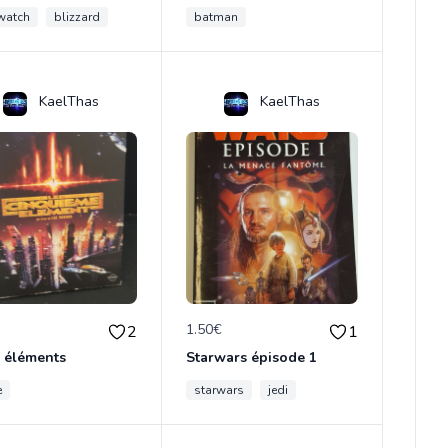
watch
blizzard
batman
KaelThas
KaelThas
€
1.50€
2
1
 éléments
Starwars épisode 1
e
starwars
jedi