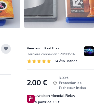
Vendeur :
KaelThas
Dernière connexion : 20/08/2025 20:34
Évaluations
24 évaluations
24 sur 5 étoiles
Product information
3.00 €
2.00
€
Protection de
l'acheteur inclus
Livraison Mondial Relay
À partir de 3.1 €