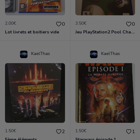
2.00€
3.50€
0
0
Lot livrets et boitiers vide
Jeu PlayStation2 Pool Championship
KaelThas
KaelThas
1.50€
1.50€
2
1
5ème éléments
Starwars épisode 1