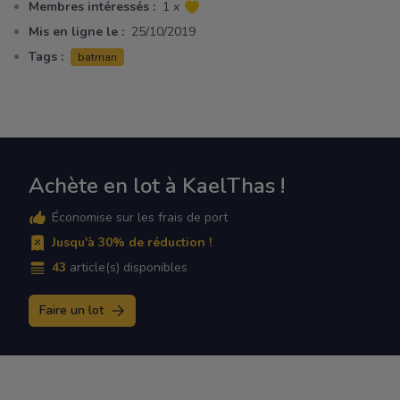
Membres intéressés :
1 x
Mis en ligne le :
25/10/2019
Tags :
batman
Achète en lot à KaelThas !
Économise sur les frais de port
Jusqu'à 30% de réduction !
43
article(s) disponibles
Faire un lot