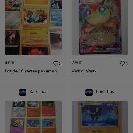
4.00€
2.50€
0
4
Lot de 10 cartes pokemon
Victini Vmax
KaelThas
KaelThas