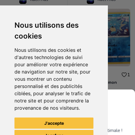
Nous utilisons des
cookies
Nous utilisons des cookies et
d'autres technologies de suivi
pour améliorer votre expérience
de navigation sur notre site, pour
2.00€
4.00€
1
1
vous montrer un contenu
Lot 2 cartes pokemon
Lot 2 cartes pokemon
personnalisé et des publicités
ciblées, pour analyser le trafic de
notre site et pour comprendre la
provenance de nos visiteurs.
Grenier du Geek
Voir tous les articles du vendeur
J'accepte
Télécharge notre app pour une expérience optimale !