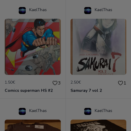
KaelThas
KaelThas
1.50€
2.50€
3
1
Comics superman HS #2
Samuray 7 vol 2
KaelThas
KaelThas