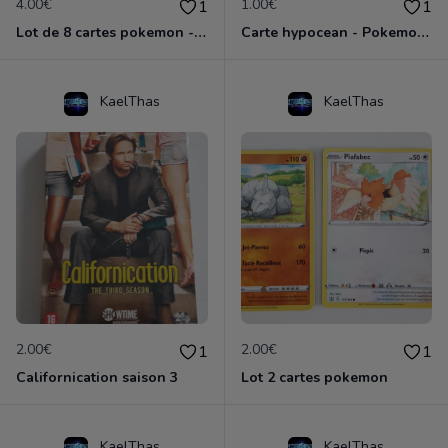
4.00€
1.00€
1
1
Lot de 8 cartes pokemon - épée et bouclier
Carte hypocean - Pokemon épée et bouclier
KaelThas
KaelThas
2.00€
2.00€
1
1
Californication saison 3
Lot 2 cartes pokemon
KaelThas
KaelThas