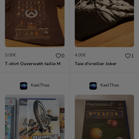
5.00€
4.00€
0
1
T-shirt Ouverwath taille M
Taie d'oreiller Joker
KaelThas
KaelThas