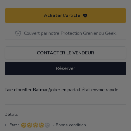
Acheter l'article
Couvert par notre Protection Grenier du Geek.
CONTACTER LE VENDEUR
Réserver
Taie d'oreiller Batman/joker en parfait état envoie rapide
Description
Détails
Etat :
- Bonne condition
4 sur 5 étoiles