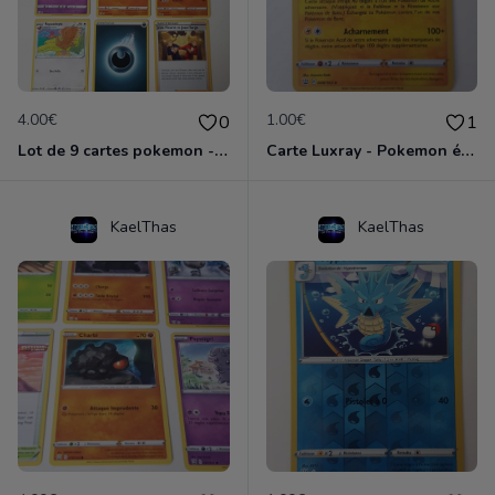
4.00€
1.00€
0
1
Lot de 9 cartes pokemon - épée et bouclier
Carte Luxray - Pokemon épée et bouclier
KaelThas
KaelThas