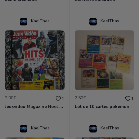
KaelThas
KaelThas
2.00€
2.50€
1
1
Jeuxvideo Magazine Noel 2014
Lot de 10 cartes pokemon
KaelThas
KaelThas