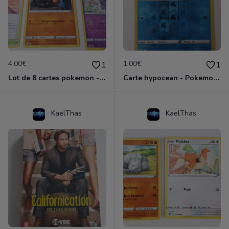
4.00€
1.00€
1
1
Lot de 8 cartes pokemon - épée et bouclier
Carte hypocean - Pokemon épée et bouclier
KaelThas
KaelThas