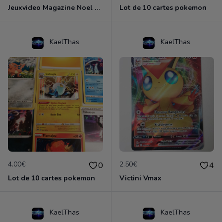
Jeuxvideo Magazine Noel 2014
Lot de 10 cartes pokemon
KaelThas
KaelThas
4.00€
2.50€
0
4
Lot de 10 cartes pokemon
Victini Vmax
KaelThas
KaelThas