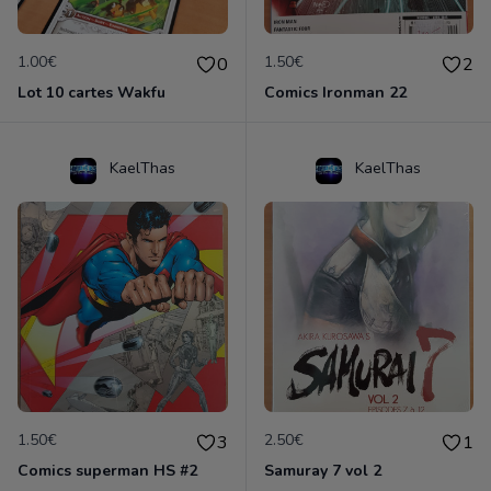
1.00€
1.50€
0
2
Lot 10 cartes Wakfu
Comics Ironman 22
KaelThas
KaelThas
1.50€
2.50€
3
1
Comics superman HS #2
Samuray 7 vol 2