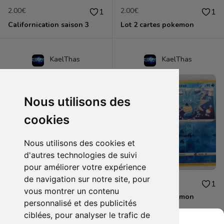
2.00€
2.00€
1
1
Californication saison 3
Lot 2 cartes pokemon
KaelThas
KaelThas
Nous utilisons des
cookies
Nous utilisons des cookies et
d'autres technologies de suivi
pour améliorer votre expérience
de navigation sur notre site, pour
2.00€
4.00€
1
1
vous montrer un contenu
Lot 2 cartes pokemon
Lot 2 cartes pokemon
personnalisé et des publicités
ciblées, pour analyser le trafic de