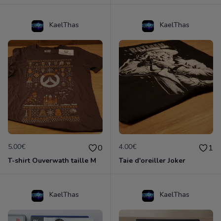
KaelThas
KaelThas
5.00€
4.00€
0
1
T-shirt Ouverwath taille M
Taie d'oreiller Joker
KaelThas
KaelThas