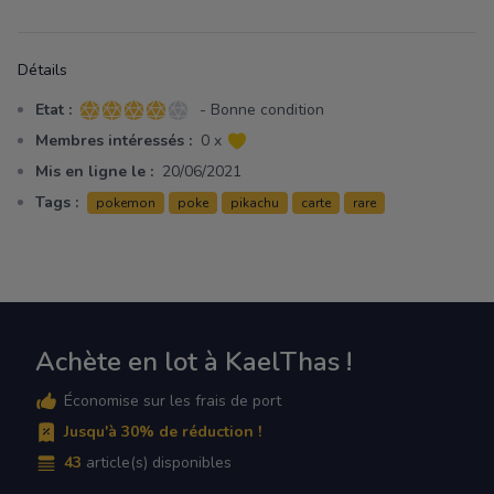
Détails
Etat :
- Bonne condition
4 sur 5 étoiles
Membres intéressés :
0 x
Mis en ligne le :
20/06/2021
Tags :
pokemon
poke
pikachu
carte
rare
Achète en lot à KaelThas !
Économise sur les frais de port
Jusqu'à 30% de réduction !
43
article(s) disponibles