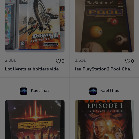
2.00€
3.50€
0
0
Lot livrets et boitiers vide
Jeu PlayStation2 Pool Championship
KaelThas
KaelThas