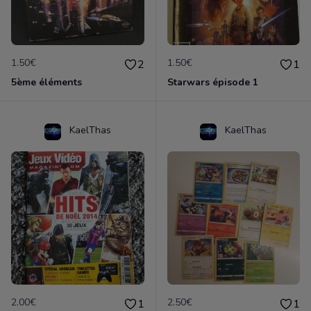
1.50€
1.50€
2
1
5ème éléments
Starwars épisode 1
KaelThas
KaelThas
2.00€
2.50€
1
1