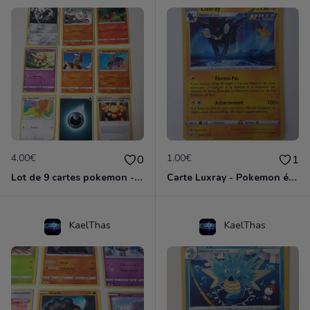
4.00€
1.00€
0
1
Lot de 9 cartes pokemon - épée et bouclier
Carte Luxray - Pokemon épée et bouclier
KaelThas
KaelThas