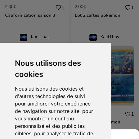
2.00€
2.00€
1
1
Californication saison 3
Lot 2 cartes pokemon
KaelThas
KaelThas
Nous utilisons des
cookies
Nous utilisons des cookies et
d'autres technologies de suivi
pour améliorer votre expérience
de navigation sur notre site, pour
2.00€
4.00€
1
1
vous montrer un contenu
Lot 2 cartes pokemon
Lot 2 cartes pokemon
personnalisé et des publicités
ciblées, pour analyser le trafic de