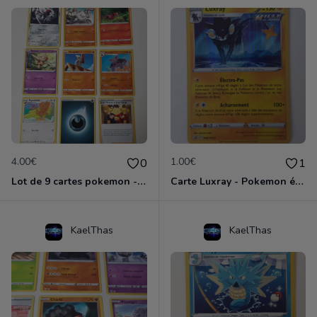
4.00€
1.00€
0
1
Lot de 9 cartes pokemon - épée et bouclier
Carte Luxray - Pokemon épée et bouclier
KaelThas
KaelThas