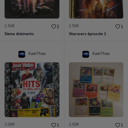
1.50€
1.50€
2
1
5ème éléments
Starwars épisode 1
KaelThas
KaelThas
2.00€
2.50€
1
1