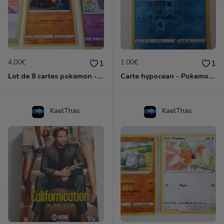
4.00€
1.00€
1
1
Lot de 8 cartes pokemon - épée et bouclier
Carte hypocean - Pokemon épée et bouclier
KaelThas
KaelThas