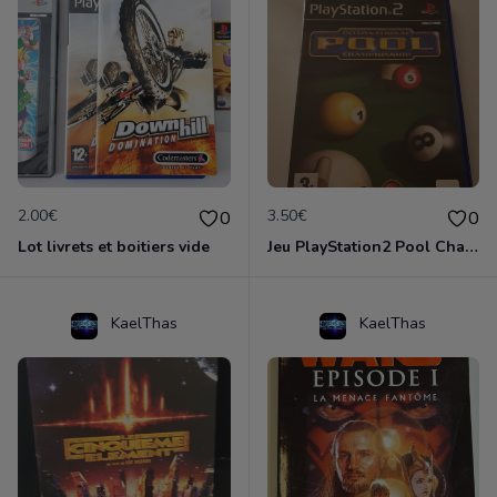
2.00€
3.50€
0
0
Lot livrets et boitiers vide
Jeu PlayStation2 Pool Championship
KaelThas
KaelThas