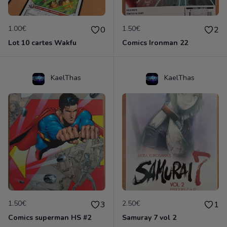
1.00€
1.50€
0
2
Lot 10 cartes Wakfu
Comics Ironman 22
KaelThas
KaelThas
1.50€
2.50€
3
1
Comics superman HS #2
Samuray 7 vol 2