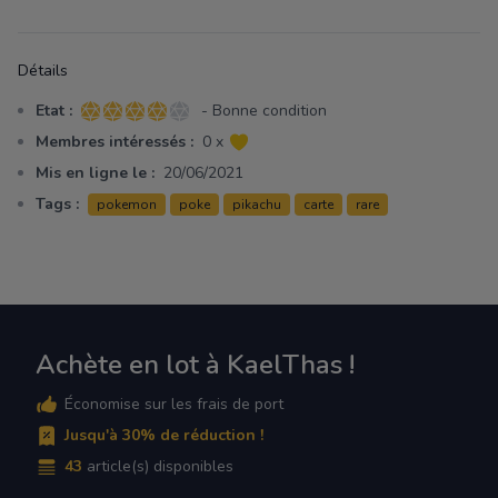
Détails
Etat :
- Bonne condition
4 sur 5 étoiles
Membres intéressés :
0 x
Mis en ligne le :
20/06/2021
Tags :
pokemon
poke
pikachu
carte
rare
Achète en lot à KaelThas !
Économise sur les frais de port
Jusqu'à 30% de réduction !
43
article(s) disponibles