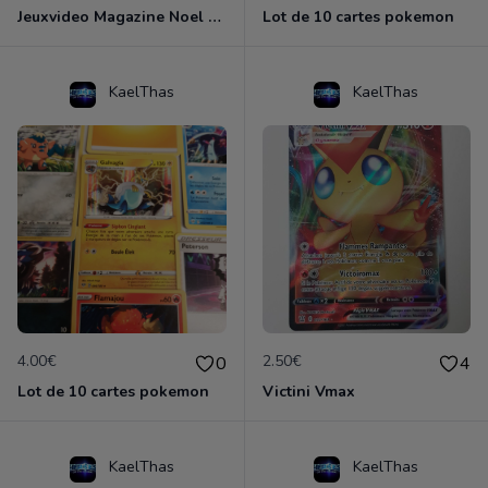
Jeuxvideo Magazine Noel 2014
Lot de 10 cartes pokemon
KaelThas
KaelThas
4.00€
2.50€
0
4
Lot de 10 cartes pokemon
Victini Vmax
KaelThas
KaelThas