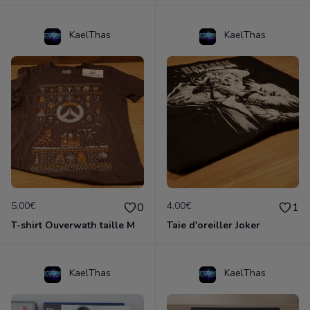
KaelThas
KaelThas
5.00€
4.00€
0
1
T-shirt Ouverwath taille M
Taie d'oreiller Joker
KaelThas
KaelThas