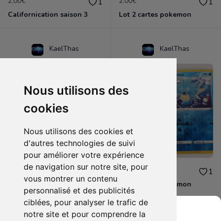
2.00€
2.00€
1
1
Californication saison 3
Lot 2 cartes pokemon
KaelThas
KaelThas
Nous utilisons des
cookies
Nous utilisons des cookies et
d'autres technologies de suivi
pour améliorer votre expérience
de navigation sur notre site, pour
2.00€
4.00€
1
1
vous montrer un contenu
Lot 2 cartes pokemon
Lot 2 cartes pokemon
personnalisé et des publicités
ciblées, pour analyser le trafic de
notre site et pour comprendre la