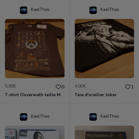
KaelThas
KaelThas
5.00€
4.00€
0
1
T-shirt Ouverwath taille M
Taie d'oreiller Joker
KaelThas
KaelThas