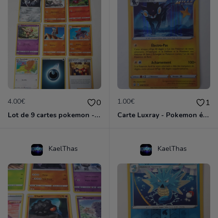
4.00€
1.00€
0
1
Lot de 9 cartes pokemon - épée et bouclier
Carte Luxray - Pokemon épée et bouclier
KaelThas
KaelThas