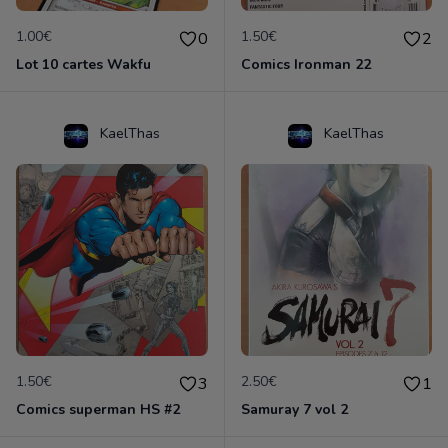
1.00€
1.50€
0
2
Lot 10 cartes Wakfu
Comics Ironman 22
KaelThas
KaelThas
1.50€
2.50€
3
1
Comics superman HS #2
Samuray 7 vol 2