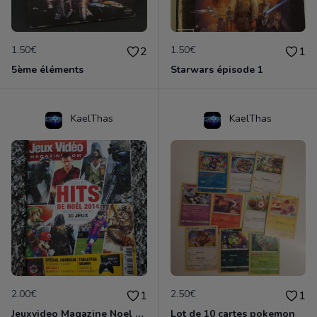
1.50€
1.50€
2
1
5ème éléments
Starwars épisode 1
KaelThas
KaelThas
2.00€
2.50€
1
1
Jeuxvideo Magazine Noel 2014
Lot de 10 cartes pokemon