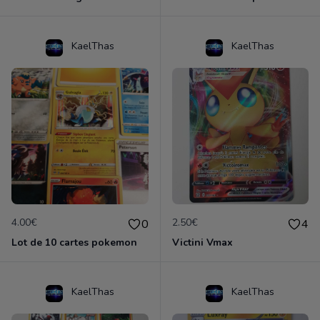
KaelThas
KaelThas
4.00€
2.50€
0
4
Lot de 10 cartes pokemon
Victini Vmax
KaelThas
KaelThas