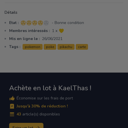
Détails
Etat :
- Bonne condition
4 sur 5 étoiles
Membres intéressés :
1 x
Mis en ligne le :
26/06/2021
Tags :
pokemon
poke
pikachu
carte
Achète en lot à KaelThas !
Économise sur les frais de port
Jusqu'à 30% de réduction !
43
article(s) disponibles
Faire un lot