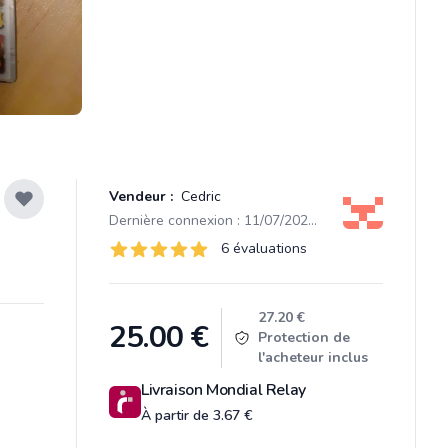
Vendeur :
Cedric
Dernière connexion : 11/07/2025 09:57
Évaluations
6 évaluations
6 sur 5 étoiles
Product information
27.20 €
25.00
€
Protection de
l'acheteur inclus
Livraison Mondial Relay
À partir de 3.67 €