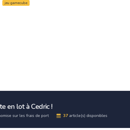
jeu gamecube
e en lot à Cedric !
omise sur les frais de port
37
article(s) disponibles