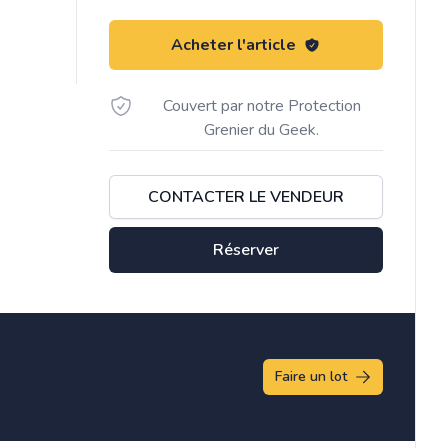
Acheter l'article
Couvert par notre Protection
Grenier du Geek.
CONTACTER LE VENDEUR
Réserver
Faire un lot