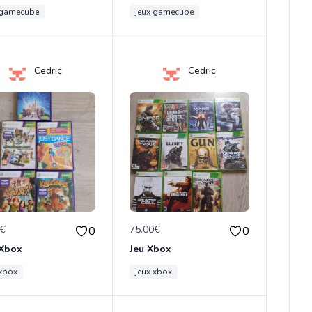
 gamecube
jeux gamecube
Cedric
Cedric
0€
75.00€
0
0
 Xbox
Jeu Xbox
 xbox
jeux xbox