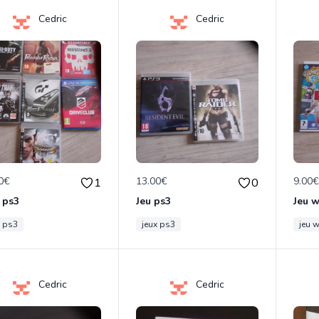
Cedric
Cedric
0€
13.00€
9.00
1
0
 ps3
Jeu ps3
Jeu w
x ps3
jeux ps3
jeu w
Cedric
Cedric