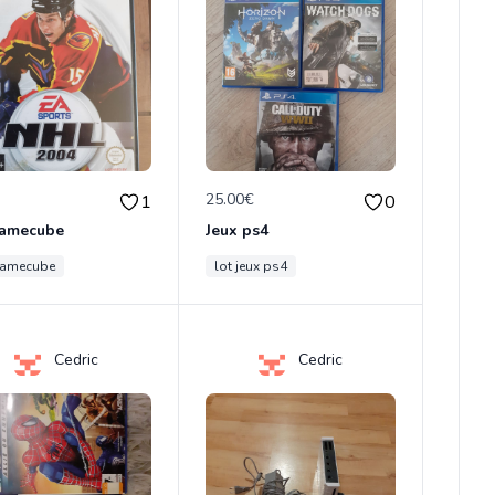
€
25.00€
1
0
gamecube
Jeux ps4
gamecube
lot jeux ps4
Cedric
Cedric