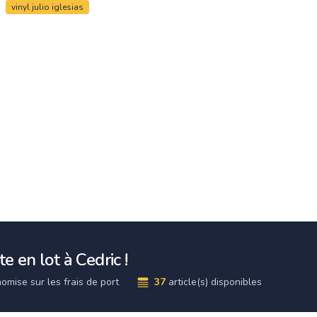
vinyl julio iglesias
e en lot à Cedric !
omise sur les frais de port
37
article(s) disponibles