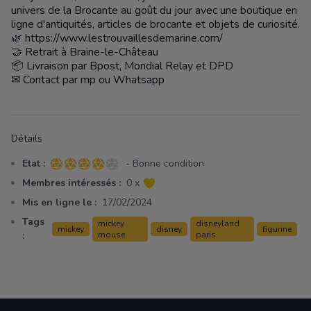
univers de la Brocante au goût du jour avec une boutique en
ligne d'antiquités, articles de brocante et objets de curiosité.
🌿 https://www.lestrouvaillesdemarine.com/
🤝 Retrait à Braine-le-Château
📦 Livraison par Bpost, Mondial Relay et DPD
✉ Contact par mp ou Whatsapp
Détails
Etat :
- Bonne condition
4 sur 5 étoiles
Membres intéressés :
0 x
Mis en ligne le :
17/02/2024
Tags
mickey
disneyland
mickey
disney
figurine
:
mouse
paris