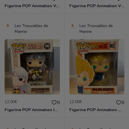
Figurine POP Animation Voltron 475 Lance neuve non deboxee
Figurine POP Animation Voltron 476 Pidge neuve non deboxee
Les Trouvailles de
Les Trouvailles de
Marine
Marine
12.00€
12.00€
0
0
Figurine POP Animation Inuyasha 769 Sesshomaru neuve non deboxee
Figurine POP Animation Dragon Ball Z 862 Majin Vegeta neuve non deboxee