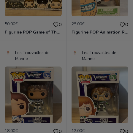
50.00€
25.00€
0
0
Figurine POP Game of Thrones The Creators 3 pack The Fall Convention Exclusive neuve non deboxee
Figurine POP Animation Real Monsters de Nickelodeon - 224 Krumm neuve non deboxee
Les Trouvailles de
Les Trouvailles de
Marine
Marine
18.00€
12.00€
0
0