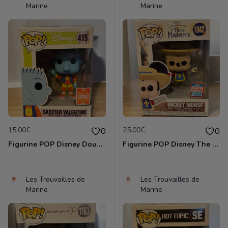
Marine
Marine
15.00€
25.00€
0
0
Figurine POP Disney Doug 415 Skeeter Valentine 2018 Summer Limited Edition neuve non deboxee
Figurine POP Disney The Three Musketeers 1042 Mickey Mouse neuve non deboxee
Les Trouvailles de
Les Trouvailles de
Marine
Marine