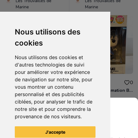
Les Trouvailles de
Les Trouvailles de
Marine
Marine
Nous utilisons des
cookies
Nous utilisons des cookies et
d'autres technologies de suivi
pour améliorer votre expérience
de navigation sur notre site, pour
12.00€
12.00€
0
0
vous montrer un contenu
Figurine POP Animation Fruits Basket 882 Shigure Soma neuve non deboxee
Figurine POP Animation Boruto 1036 Kawaki neuve non deboxee
personnalisé et des publicités
ciblées, pour analyser le trafic de
notre site et pour comprendre la
provenance de nos visiteurs.
Grenier du Geek
Voir tous les articles du vendeur
J'accepte