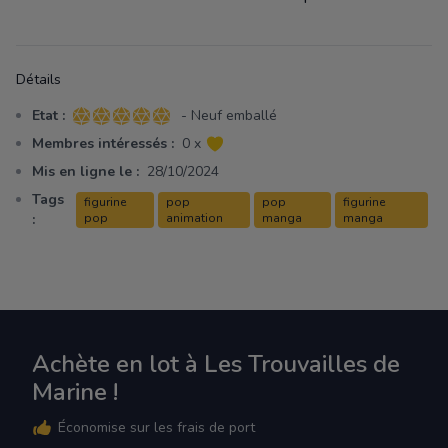
Détails
Etat :
- Neuf emballé
5 sur 5 étoiles
Membres intéressés :
0 x
Mis en ligne le :
28/10/2024
Tags
figurine
pop
pop
figurine
:
pop
animation
manga
manga
Achète en lot à Les Trouvailles de
Marine !
Économise sur les frais de port