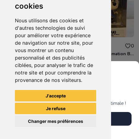
cookies
Nous utilisons des cookies et
d'autres technologies de suivi
pour améliorer votre expérience
de navigation sur notre site, pour
12.00€
12.00€
0
0
vous montrer un contenu
Figurine POP Animation Fruits Basket 882 Shigure Soma neuve non deboxee
Figurine POP Animation Boruto 1036 Kawaki neuve non deboxee
personnalisé et des publicités
ciblées, pour analyser le trafic de
notre site et pour comprendre la
provenance de nos visiteurs.
Grenier du Geek
Voir tous les articles du vendeur
J'accepte
Télécharge notre app pour une expérience optimale !
Je refuse
Télécharger l'app
Changer mes préférences
Plus tard