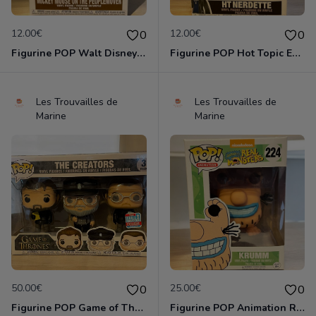
12.00€
12.00€
0
0
Figurine POP Walt Disney World 1163 Mickey Mouse on the people mover neuve non deboxee
Figurine POP Hot Topic Exclusive SE Ht Nerdette neuve non deboxee
Les Trouvailles de
Les Trouvailles de
Marine
Marine
50.00€
25.00€
0
0
Figurine POP Game of Thrones The Creators 3 pack The Fall Convention Exclusive neuve non deboxee
Figurine POP Animation Real Monsters de Nickelodeon - 224 Krumm neuve non deboxee