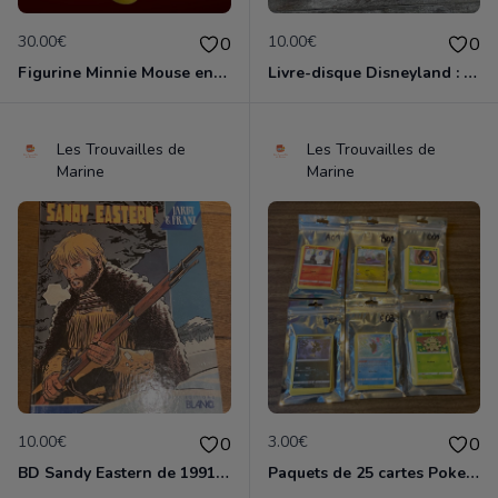
30.00€
10.00€
0
0
Figurine Minnie Mouse en porcelaine de 14 cm de haut marque Disney comme neuve
Livre-disque Disneyland : Blanche-Neige et les 7 nains 33 tours 1/3 avec 24 pages en couleurs en bon état
Les Trouvailles de
Les Trouvailles de
Marine
Marine
10.00€
3.00€
0
0
BD Sandy Eastern de 1991 en tres bon etat
Paquets de 25 cartes Pokemon etat comme neuf