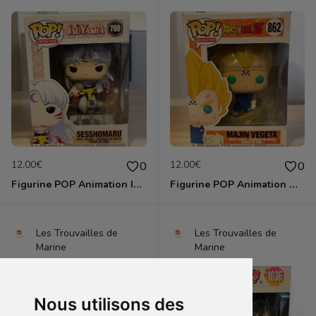
12.00€
12.00€
0
0
Figurine POP Animation Inuyasha 769 Sesshomaru neuve non deboxee
Figurine POP Animation Dragon Ball Z 862 Majin Vegeta neuve non deboxee
Les Trouvailles de
Les Trouvailles de
Marine
Marine
Nous utilisons des